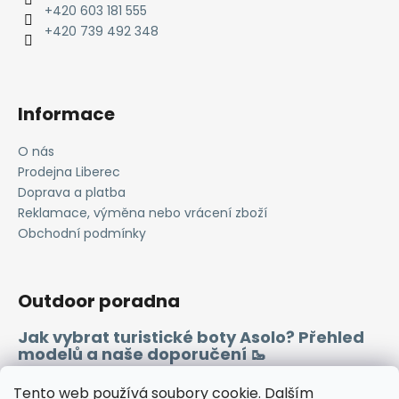
t
+420 603 181 555
í
+420 739 492 348
Informace
O nás
Prodejna Liberec
Doprava a platba
Reklamace, výměna nebo vrácení zboží
Obchodní podmínky
Outdoor poradna
Jak vybrat turistické boty Asolo? Přehled
modelů a naše doporučení 🥾
Merino vlna 🐏
Tento web používá soubory cookie. Dalším