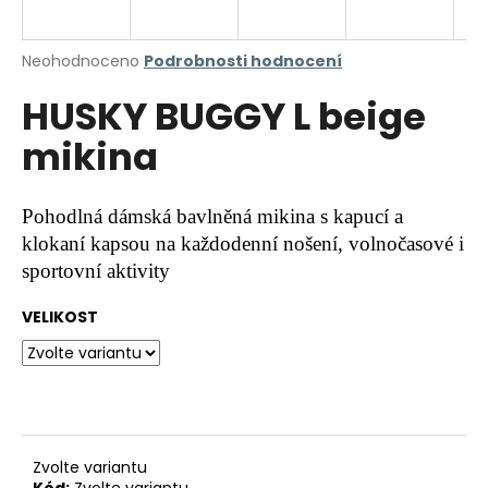
a
j
Průměrné
Neohodnoceno
Podrobnosti hodnocení
í
hodnocení
HUSKY BUGGY L beige
produktu
t
je
?
mikina
0,0
z
5
hvězdiček.
Pohodlná dámská bavlněná mikina s kapucí a
klokaní kapsou na každodenní nošení, volnočasové i
HLEDAT
sportovní aktivity
VELIKOST
D
o
p
o
r
u
Zvolte variantu
Kód:
Zvolte variantu