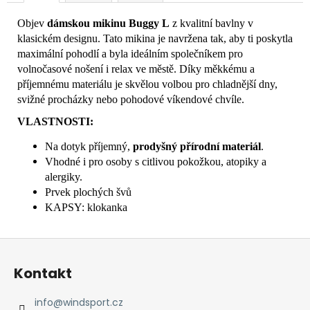
Objev
dámskou mikinu Buggy L
z kvalitní bavlny v
klasickém designu. Tato mikina je navržena tak, aby ti poskytla
maximální pohodlí a byla ideálním společníkem pro
volnočasové nošení i relax ve městě. Díky měkkému a
příjemnému materiálu je skvělou volbou pro chladnější dny,
svižné procházky nebo pohodové víkendové chvíle.
VLASTNOSTI:
Na dotyk příjemný,
prodyšný přírodní materiál
.
Vhodné i pro osoby s citlivou pokožkou, atopiky a
alergiky.
Prvek plochých švů
KAPSY: klokanka
Z
á
Kontakt
p
a
info
@
windsport.cz