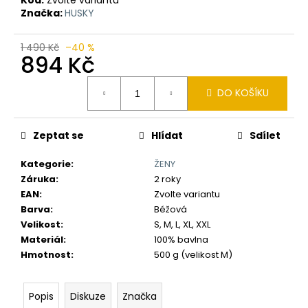
č
Značka:
HUSKY
u
j
e
1 490 Kč
–40 %
894 Kč
m
e
Měrná
DO KOŠÍKU
cena:
Zeptat se
Hlídat
Sdílet
Kategorie
:
ŽENY
Záruka
:
2 roky
EAN
:
Zvolte variantu
Barva
:
Béžová
Velikost
:
S, M, L, XL, XXL
Materiál
:
100% bavlna
Hmotnost
:
500 g (velikost M)
Popis
Diskuze
Značka