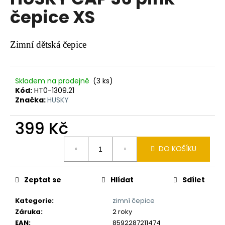
je
a
čepice XS
0,0
z
j
5
í
hvězdiček.
Zimní dětská čepice
t
?
Skladem na prodejně
(3 ks)
Kód:
HT0-1309.21
Značka:
HUSKY
HLEDAT
399 Kč
Měrná
DO KOŠÍKU
cena:
D
o
Zeptat se
Hlídat
Sdílet
p
o
Kategorie
:
zimní čepice
r
Záruka
:
2 roky
u
EAN
:
8592287211474