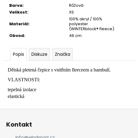
č
Barva
:
Růžová
u
Velikost
:
XS
j
100% akryl / 100%
e
Materiál
:
polyester
m
(WINTERblock® fleece)
e
Obvod
:
46 cm
Popis
Diskuze
Značka
Dětská pletená čepice s vnitřním fleeceem a bambulí.
VLASTNOSTI:
tepelná izolace
elastická
Z
á
Kontakt
p
a
info
@
windsport.cz