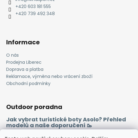
t
+420 603 181 555
í
+420 739 492 348
Informace
O nás
Prodejna Liberec
Doprava a platba
Reklamace, výměna nebo vrácení zboží
Obchodní podmínky
Outdoor poradna
Jak vybrat turistické boty Asolo? Přehled
modelů a naše doporučení 🥾
Merino vlna 🐏