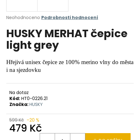
a
j
Průměrné
Neohodnoceno
Podrobnosti hodnocení
í
hodnocení
HUSKY MERHAT čepice
produktu
t
je
?
light grey
0,0
z
5
hvězdiček.
Hřejivá unisex čepice ze 100% merino vlny do města
i na sjezdovku
HLEDAT
Na dotaz
Kód:
HT0-0226.21
D
Značka:
HUSKY
o
p
o
599 Kč
–20 %
479 Kč
r
u
Měrná