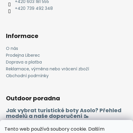
t
+420 603 181 555
í
+420 739 492 348
Informace
O nás
Prodejna Liberec
Doprava a platba
Reklamace, výměna nebo vrácení zboží
Obchodní podmínky
Outdoor poradna
Jak vybrat turistické boty Asolo? Přehled
modelů a naše doporučení 🥾
Merino vlna 🐏
Tento web používá soubory cookie. Dalším