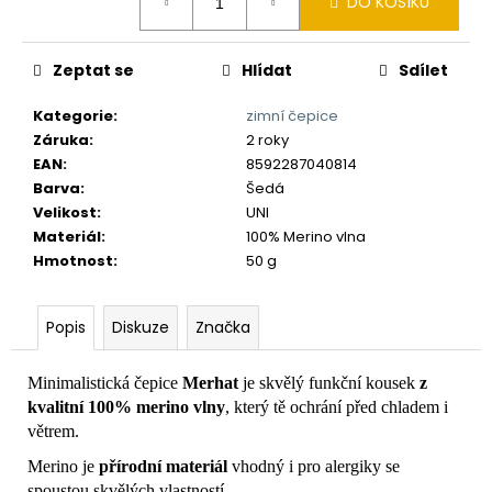
č
DO KOŠÍKU
cena:
u
j
Zeptat se
Hlídat
Sdílet
e
m
Kategorie
:
zimní čepice
e
Záruka
:
2 roky
EAN
:
8592287040814
Barva
:
Šedá
Velikost
:
UNI
Materiál
:
100% Merino vlna
Hmotnost
:
50 g
Popis
Diskuze
Značka
Minimalistická čepice
Merhat
je skvělý funkční kousek
z
kvalitní 100% merino vlny
, který tě ochrání před chladem i
větrem.
Merino je
přírodní materiál
vhodný i pro alergiky se
spoustou skvělých vlastností.