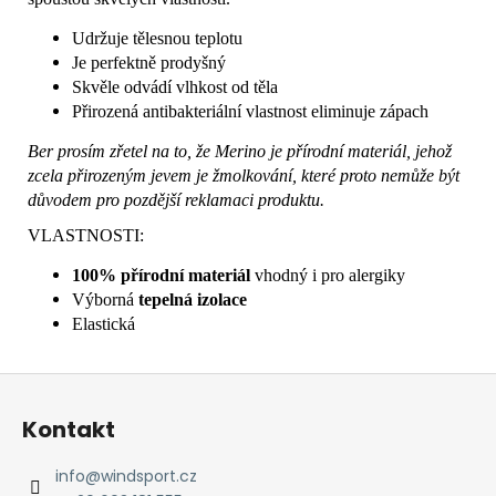
Udržuje tělesnou teplotu
Je perfektně prodyšný
Skvěle odvádí vlhkost od těla
Přirozená antibakteriální vlastnost eliminuje zápach
Ber prosím zřetel na to, že Merino je přírodní materiál, jehož
zcela přirozeným jevem je žmolkování, které proto nemůže být
důvodem pro pozdější reklamaci produktu.
VLASTNOSTI:
100% přírodní materiál
vhodný i pro alergiky
Výborná
tepelná izolace
Elastická
Z
á
Kontakt
p
a
info
@
windsport.cz