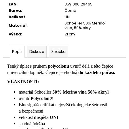
č
EAN
:
8591006129465
u
Barva
:
Černá
j
Velikost
:
UNI
e
Schoeller 50% Merino
m
Materiál
:
vlna, 50% akryl
e
Výška
:
21 cm
Popis
Diskuze
Značka
Tenký úplet s pruhem
polycolonu
uvnitř dělá z této čepice
univerzální doplněk. Čepice je vhodná
do každého počasí.
VLASTNOSTI:
materiál Schoeller
50% Merino vlna 50% akryl
uvnitř
Polycolon®
Bluesign®certifikát nejvyšší ekologické šetrnosti
a bezpečnosti
velikost
dospělá UNI
snadná údržba