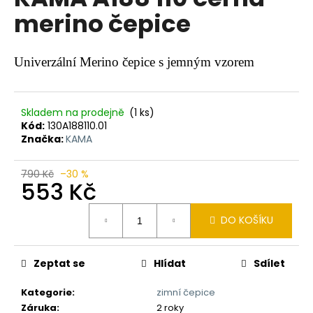
je
a
merino čepice
0,0
z
j
5
í
hvězdiček.
Univerzální Merino čepice s jemným vzorem
t
?
Skladem na prodejně
(1 ks)
Kód:
130A188110.01
Značka:
KAMA
HLEDAT
790 Kč
–30 %
553 Kč
Měrná
DO KOŠÍKU
D
cena:
o
p
Zeptat se
Hlídat
Sdílet
o
r
Kategorie
:
zimní čepice
u
Záruka
:
2 roky