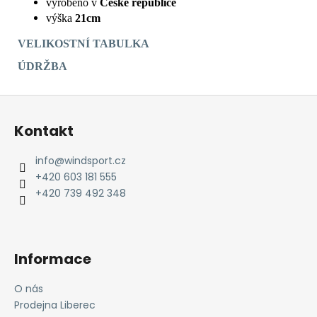
vyrobeno v
České republice
výška
21cm
VELIKOSTNÍ TABULKA
ÚDRŽBA
Z
á
Kontakt
p
a
info
@
windsport.cz
t
+420 603 181 555
í
+420 739 492 348
Informace
O nás
Prodejna Liberec