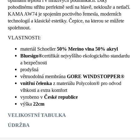
optimální teplotu i v mrazivých podmínkách. Díky
pohodlnému střihu perfektně sedí na hlavě, neklouže a netlačí.
KAMA AW74 je spojením poctivého řemesla, moderních
technologií a klasické estetiky. Čepice, na kterou se můžete
spolehnout.
VLASTNOSTI:
materiál Schoeller
50% Merino vlna 50% akryl
Bluesign®
certifikát nejvyššího ekologického standardu
a bezpečnosti
prodyšná
větruodolná membrána
GORE WINDSTOPPER®
vnitřní čelenka
z materiálu Polycolon® pro odvod
vlhkosti a extra komfort
vyrobeno v
České republice
výška
22cm
VELIKOSTNÍ TABULKA
ÚDRŽBA