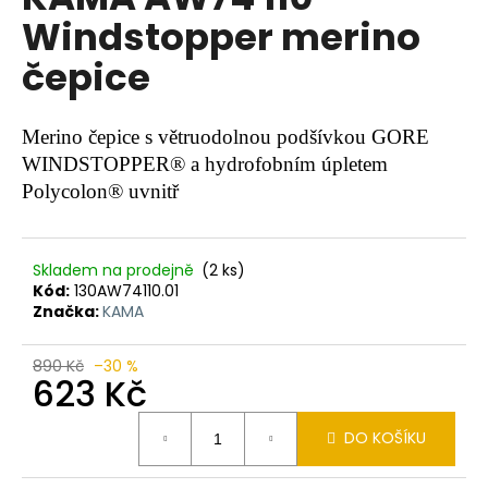
je
a
Windstopper merino
0,0
z
j
čepice
5
í
hvězdiček.
t
?
Merino čepice s větruodolnou podšívkou GORE
WINDSTOPPER® a hydrofobním úpletem
Polycolon® uvnitř
HLEDAT
Skladem na prodejně
(2 ks)
Kód:
130AW74110.01
Značka:
KAMA
D
890 Kč
–30 %
o
623 Kč
p
o
Měrná
DO KOŠÍKU
r
cena:
u