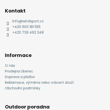
Z
á
Kontakt
p
a
info
@
windsport.cz
t
+420 603 181 555
í
+420 739 492 348
Informace
O nás
Prodejna Liberec
Doprava a platba
Reklamace, výměna nebo vrácení zboží
Obchodní podmínky
Outdoor poradna