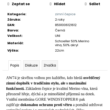
č
Zeptat se
Hlídat
Sdílet
u
j
Kategorie
:
zimní čepice
e
Záruka
:
2 roky
m
EAN
:
8591006121612
e
Barva
:
Černá
Velikost
:
UNI
Schoeller 50% Merino
Materiál
:
vlna, 50% akryl
Výška
:
22cm
Popis
Diskuze
Značka
AW74 je skvělou volbou pro každého, kdo hledá
osvědčený
zimní doplněk v tradičním stylu, ale s maximální
funkčností.
Základem čepice je kvalitní Merino vlna, která
přirozeně hřeje, dýchá a je mimořádně příjemná na dotek.
Vnitřní membrána GORE WINDSTOPPER® pak
zajišťuje
dokonalou ochranu proti větru
a pomáhá udržovat