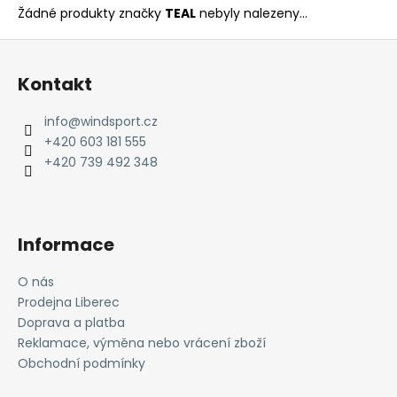
Žádné produkty značky
TEAL
nebyly nalezeny...
a
j
Z
í
á
Kontakt
t
p
?
a
info
@
windsport.cz
t
+420 603 181 555
í
+420 739 492 348
HLEDAT
Informace
D
O nás
o
Prodejna Liberec
p
Doprava a platba
o
Reklamace, výměna nebo vrácení zboží
r
Obchodní podmínky
u