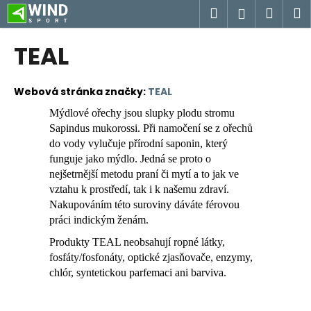
K
Přejít
Hledat
Náku
M
Přihlášen
na
o
obsah
Zpět
Zpět
košík
š
TEAL
í
C
k
o
Webová stránka značky:
TEAL
p
Mýdlové ořechy jsou slupky plodu stromu
o
Sapindus mukorossi. Při namočení se z ořechů
t
do vody vylučuje přírodní saponin, který
funguje jako mýdlo. Jedná se proto o
ř
nejšetrnější metodu praní či mytí a to jak ve
e
vztahu k prostředí, tak i k našemu zdraví.
b
Nakupováním této suroviny dáváte férovou
u
práci indickým ženám.
j
Produkty TEAL neobsahují ropné látky,
e
fosfáty/fosfonáty, optické zjasňovače, enzymy,
t
chlór, syntetickou parfemaci ani barviva.
e
n