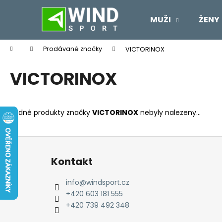
K
Přejít
na
o
MUŽI
ŽENY
obsah
Zpět
Zpět
š
do
do
í
Domů
Prodávané značky
VICTORINOX
k
obchodu
obchodu
VICTORINOX
Žádné produkty značky
VICTORINOX
nebyly nalezeny...
Z
á
Kontakt
p
a
info
@
windsport.cz
t
+420 603 181 555
í
+420 739 492 348