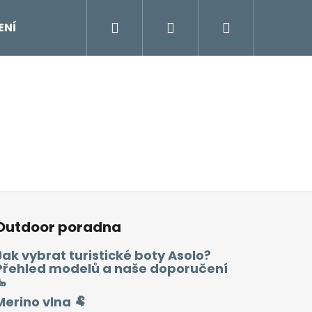
Hledat
Přihlášení
Nákupní
ENÍ
DOPLŇKY
Moje objednávka
Znač
košík
Outdoor poradna
Jak vybrat turistické boty Asolo?
Přehled modelů a naše doporučení
🥾
Merino vlna 🐏