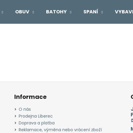
OBUV
BATOHY
SPANÍ
VYBAV
Co potřebujete najít?
HLEDAT
Doporučujeme
Informace
O nás
Prodejna Liberec
Doprava a platba
Reklamace, výměna nebo vrácení zboží