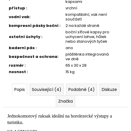
kapsami
přístup
:
vrchní
kompatibilní, vak není
vodní vak
:
součástí
kompresní pásky boční
:
2 na každé straně
boční síťové kapsy pro
ostatní úchyty
:
uchycení lahve, hůlek
nebo stanových tyček
bederní pás
:
ano
pláštěnka integrovaná
bezpečnost a ochrana
:
ve dně
rozměr
:
65 x 30 x 28
nosnost
:
15 kg
Popis
Související (4)
Podobné (4)
Diskuze
Značka
Jednokomorový ruksak ideální na horolezecké výstupy a
turistiku.