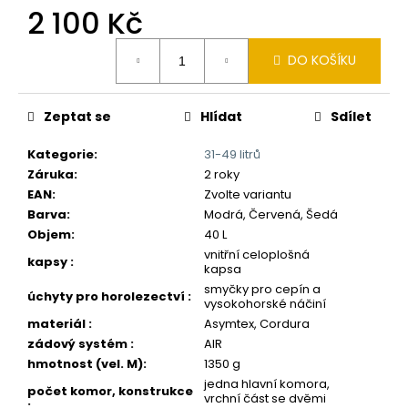
č
2 100 Kč
u
j
Měrná
e
DO KOŠÍKU
cena:
m
e
Zeptat se
Hlídat
Sdílet
Kategorie
:
31-49 litrů
Záruka
:
2 roky
EAN
:
Zvolte variantu
Barva
:
Modrá, Červená, Šedá
Objem
:
40 L
vnitřní celoplošná
kapsy
:
kapsa
smyčky pro cepín a
úchyty pro horolezectví
:
vysokohorské náčiní
materiál
:
Asymtex, Cordura
zádový systém
:
AIR
hmotnost (vel. M)
:
1350 g
jedna hlavní komora,
počet komor, konstrukce
vrchní část se dvěmi
: