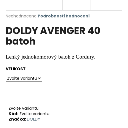
a
j
Průměrné
Neohodnoceno
Podrobnosti hodnocení
í
hodnocení
DOLDY AVENGER 40
produktu
t
je
?
batoh
0,0
z
5
hvězdiček.
Lehký jednokomorový batoh z Cordury.
HLEDAT
VELIKOST
D
o
p
Zvolte variantu
o
Kód:
Zvolte variantu
r
Značka:
DOLDY
u