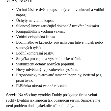
VLASTNOSTI:
Vrchní část se dvěmi kapsami (vrchní venkovní a vnitřní
kapsa).
Úchyty na vrchní kapse.
Silonový límec zaručující dokonalé uzavření ruksaku.
Kompatibilita s vodním vakem.
Vnitřní celoplošná kapsa.
Boční látkové kapsičky pro uchycení lahve, hůlek nebo
stanových tyček.
Boční kompresní pásky.
Smyčka pro cepín a vysokohorské náčiní.
Stabilizační dotahy nosných popruhů.
Nový odvětraný typ zádového systému.
Ergonomicky tvarované ramenní popruhy, bederní pás,
prsní úvaz.
Pláštěnka ukrytá ve dně ruksaku.
Servis
: Na všechny výrobky Doldy poskytuje firma velmi
rychlý kvalitní jak záruční tak pozáruční servis. Samozřejmě
není problém dodat jakékoliv náhradní díly.