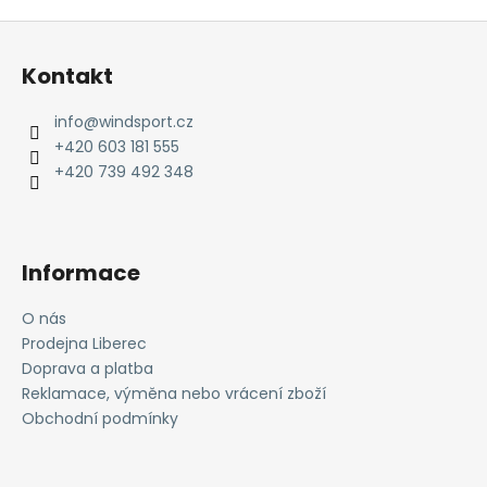
Z
á
Kontakt
p
a
info
@
windsport.cz
t
+420 603 181 555
í
+420 739 492 348
Informace
O nás
Prodejna Liberec
Doprava a platba
Reklamace, výměna nebo vrácení zboží
Obchodní podmínky