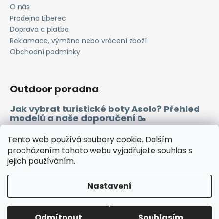
O nás
Prodejna Liberec
Doprava a platba
Reklamace, výměna nebo vrácení zboží
Obchodní podmínky
Outdoor poradna
Jak vybrat turistické boty Asolo? Přehled
modelů a naše doporučení 🥾
Merino vlna 🐏
Tento web používá soubory cookie. Dalším
procházením tohoto webu vyjadřujete souhlas s
jejich používáním.
Instagram
Facebook
Heureka.cz
Zboží.cz
Nastavení
Vytvořil Shoptet
Odmítnout
Souhlasím
Copyright 2026
WINDSPORT
. Všechna práva vyhrazena.