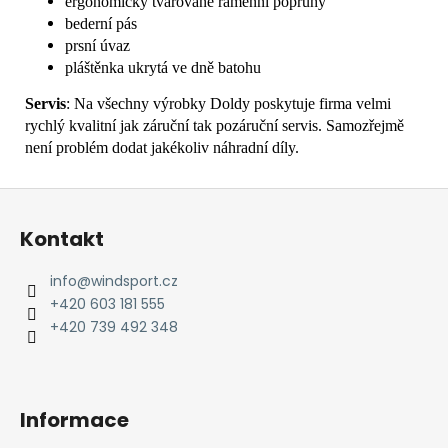
ergonomicky tvarované ramenní popruhy
bederní pás
prsní úvaz
pláštěnka ukrytá ve dně batohu
Servis
: Na všechny výrobky Doldy poskytuje firma velmi
rychlý kvalitní jak záruční tak pozáruční servis. Samozřejmě
není problém dodat jakékoliv náhradní díly.
Z
á
Kontakt
p
a
info
@
windsport.cz
t
+420 603 181 555
í
+420 739 492 348
Informace