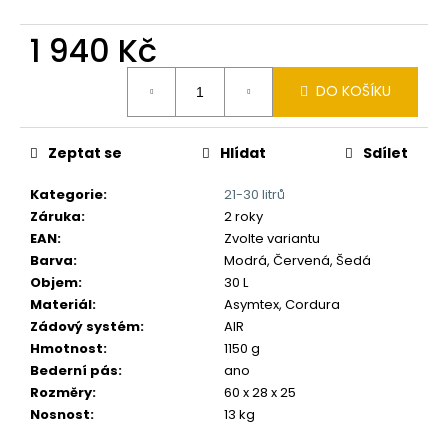
č
u
1 940 Kč
j
e
Měrná
m
DO KOŠÍKU
cena:
e
Zeptat se
Hlídat
Sdílet
Kategorie
:
21-30 litrů
Záruka
:
2 roky
EAN
:
Zvolte variantu
Barva
:
Modrá, Červená, Šedá
Objem
:
30 L
Materiál
:
Asymtex, Cordura
Zádový systém
:
AIR
Hmotnost
:
1150 g
Bederní pás
:
ano
Rozměry
:
60 x 28 x 25
Nosnost
:
13 kg