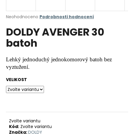
a
j
Průměrné
Neohodnoceno
Podrobnosti hodnocení
í
hodnocení
DOLDY AVENGER 30
produktu
t
je
?
batoh
0,0
z
5
hvězdiček.
Lehký jednoduchý jednokomorový batoh bez
vyztužení.
HLEDAT
VELIKOST
D
o
p
o
r
Zvolte variantu
Kód:
Zvolte variantu
u
Značka:
DOLDY