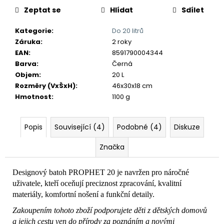
č
Zeptat se
Hlídat
Sdílet
u
j
Kategorie
:
Do 20 litrů
e
Záruka
:
2 roky
m
EAN
:
8591790004344
e
Barva
:
Černá
Objem
:
20 L
Rozměry (VxŠxH)
:
46x30x18 cm
Hmotnost
:
1100 g
Popis
Související (4)
Podobné (4)
Diskuze
Značka
Designový batoh PROPHET 20 je navržen pro náročné
uživatele, kteří oceňují preciznost zpracování, kvalitní
materiály, komfortní nošení a funkční detaily.
Zakoupením tohoto zboží podporujete děti z dětských domovů
a jejich cestu ven do přírody za poznáním a novými