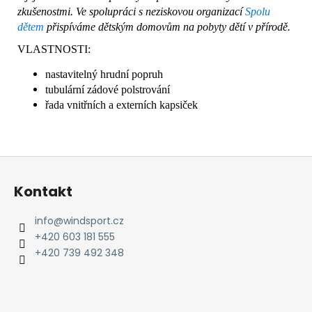
zkušenostmi. Ve spolupráci s neziskovou organizací
Spolu
dětem
přispíváme dětským domovům na pobyty dětí v přírodě.
VLASTNOSTI:
nastavitelný hrudní popruh
tubulární zádové polstrování
řada vnitřních a externích kapsiček
Z
á
Kontakt
p
a
info
@
windsport.cz
t
+420 603 181 555
í
+420 739 492 348