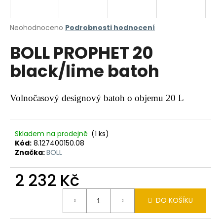
a
j
Průměrné
Neohodnoceno
Podrobnosti hodnocení
í
hodnocení
BOLL PROPHET 20
produktu
t
je
?
black/lime batoh
0,0
z
5
hvězdiček.
Volnočasový designový batoh o objemu 20 L
HLEDAT
Skladem na prodejně
(1 ks)
Kód:
8.127400150.08
Značka:
BOLL
D
o
2 232 Kč
p
o
Měrná
r
DO KOŠÍKU
cena:
u