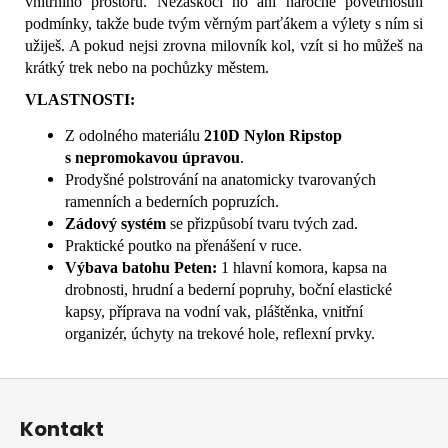
vnitřního prostoru. Nezaskočí ho ani náročné povětrnostní
podmínky, takže bude tvým věrným parťákem a výlety s ním si
užiješ. A pokud nejsi zrovna milovník kol, vzít si ho můžeš na
krátký trek nebo na pochůzky městem.
VLASTNOSTI:
Z odolného materiálu
210D Nylon Ripstop
s nepromokavou úpravou
.
Prodyšné polstrování na anatomicky tvarovaných
ramenních a bederních popruzích.
Zádový systém
se přizpůsobí tvaru tvých zad.
Praktické poutko na přenášení v ruce.
Výbava batohu Peten:
1 hlavní komora, kapsa na
drobnosti, hrudní a bederní popruhy, boční elastické
kapsy, příprava na vodní vak, pláštěnka, vnitřní
organizér, úchyty na trekové hole, reflexní prvky.
Z
á
Kontakt
p