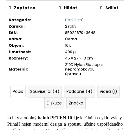
č
u
Zeptat se
Hlídat
Sdílet
j
e
Kategorie
:
Do 20 litrů
m
Záruka
:
2 roky
e
EAN
:
8592287043648
Barva
:
Černá
Objem
:
10 L
Hmotnost
:
400 g
Rozměry
:
45 × 27 × 13 cm
210D Nylon Ripstop s
Materiál
:
nepromokavou
úpravou
Popis
Související (4)
Podobné (4)
Videa (1)
Diskuze
Značka
Lehký a odolný
batoh PETEN 10 l
je ideální na cyklo výlety.
Přináší nejen moderní design a spoustu účelně uspořádaného