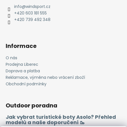
a
info
@
windsport.cz
t
+420 603 181 555
í
+420 739 492 348
Informace
O nás
Prodejna Liberec
Doprava a platba
Reklamace, výměna nebo vrácení zboží
Obchodní podmínky
Outdoor poradna
Jak vybrat turistické boty Asolo? Přehled
modelů a naše doporučení 🥾