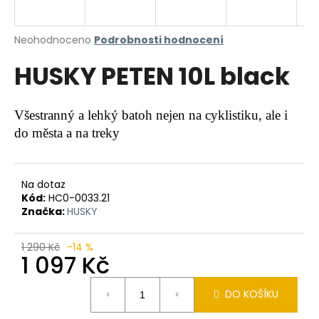
a
j
Průměrné
Neohodnoceno
Podrobnosti hodnocení
í
hodnocení
HUSKY PETEN 10L black
produktu
t
je
?
0,0
z
Všestranný a lehký batoh nejen na cyklistiku, ale i
5
do města a na treky
hvězdiček.
HLEDAT
Na dotaz
Kód:
HC0-0033.21
Značka:
HUSKY
D
o
1 290 Kč
–14 %
p
1 097 Kč
o
Měrná
r
DO KOŠÍKU
cena:
u