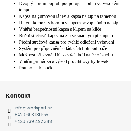
Dvojitý hrudní popruh podporuje stabilitu ve vysokém
tempu
Kapsa na gumovou láhev a kapsa na zip na ramenou
Hlavní komora s horním vstupem se zapínáním na zip
Vnitřní bezpečnostní kapsa s klipem na klíče
Boční strečové kapsy na zip se snadným přístupem
Přední strečová kapsa pro rychlé odložení vybavení
Systém pro připevnění skládacích holí pod paže
Možnost připevnění klasických holí na čelo batohu
Vnitřní přihrádka a vývod pro 3litrový hydrovak
Poutko na blikačku
Z
á
Kontakt
p
a
info
@
windsport.cz
t
+420 603 181 555
í
+420 739 492 348