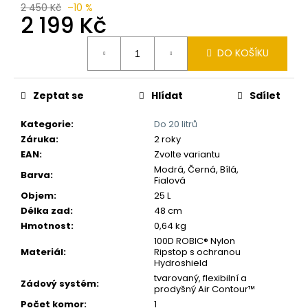
č
2 450 Kč
–10 %
u
2 199 Kč
j
Měrná
e
DO KOŠÍKU
cena:
m
e
Zeptat se
Hlídat
Sdílet
Kategorie
:
Do 20 litrů
Záruka
:
2 roky
EAN
:
Zvolte variantu
Modrá, Černá, Bílá,
Barva
:
Fialová
Objem
:
25 L
Délka zad
:
48 cm
Hmotnost
:
0,64 kg
100D ROBIC® Nylon
Materiál
:
Ripstop s ochranou
Hydroshield
tvarovaný, flexibilní a
Zádový systém
:
prodyšný Air Contour™
Počet komor
:
1