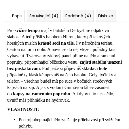
Popis
Související (4)
Podobné (4)
Diskuze
Pro
svižné tempo
mají v britském Derbyshire odjakživa
slabost. A teď přišli s batohem Nitron, který při takových
horských misích
krásně sedí na těle
. I v náročném terénu.
Cestou nahoru i dolů. A navíc se do něj vleze i pořádný kus
vybavení. Tvarovaný zádový panel přilne na tělo a ramenní
popruhy, připomínající běžeckou vestu,
zajistí stabilní usazení
bez poskakování
. Pod paže si připevníš
skládací hole
–
případně ty klasické upevníš na čelo batohu. Gely, tyčinky a
telefon – všechno budeš mít po ruce v bočních strečových
kapsách na zip. A jak s vodou? Gumovou láhev zasuneš
do
kapsy na ramenním popruhu
. A kdyby ti to nestačilo,
uvnitř máš přihrádku na hydrovak.
VLASTNOSTI:
Postroj obepínající tělo zajišťuje přiléhavost při svižném
pohybu