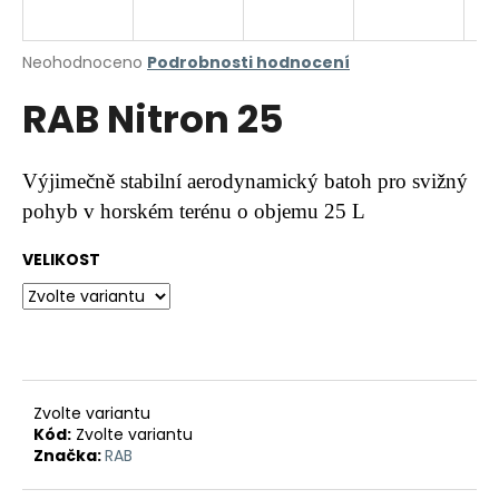
a
j
Průměrné
Neohodnoceno
Podrobnosti hodnocení
í
hodnocení
RAB Nitron 25
produktu
t
je
?
0,0
z
Výjimečně stabilní aerodynamický batoh pro svižný
5
hvězdiček.
pohyb v horském terénu o objemu 25 L
HLEDAT
VELIKOST
D
o
p
Zvolte variantu
o
Kód:
Zvolte variantu
r
Značka:
RAB
u