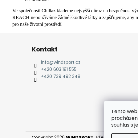
Ve společnosti Chillaz klademe nejvyšší důraz na bezpečnost vý
REACH nepoužíváme žádné škodlivé látky a zajišťujeme, aby naše
pro naše životní prostředí.
Z
á
Kontakt
p
a
info
@
windsport.cz
t
+420 603 181 555
í
+420 739 492 348
Tento web 
procházení
souhlas s j
Copyright 2026
WINDSPORT
. Všechna práva vyh