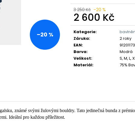
3 250 Kč
–20 %
2 600 Kč
Měrná
cena:
Kategorie
:
bavlněn
–20 %
Záruka
:
2 roky
EAN
:
9120117
Barva
:
Modrá
Velikost
:
S, M, L, 
Materiál
:
75% Bav
ortugalsku, známé svými žulovými bouldry. Tato jedinečná bunda z prémi
. Ideální pro každou příležitost.