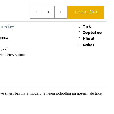
DO KOŠÍKU
Tisk
é mikiny
Zeptat se
338641
Hlídat
Sdílet
XL, XXL
lna, 25% Modal
ové směsi bavlny a modalu je nejen pohodlná na nošení, ale také