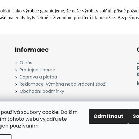
robků.
Jako výrobce garantujeme, že naše výrobky splňují přísné požad
 materiály byly šetrné k životnímu prostředí i k pokožce.
Bezpečnost 
Informace
O nás
Prodejna Liberec
Doprava a platba
Reklamace, výměna nebo vrácení zboží
Obchodní podmínky
používá soubory cookie. Dalším
Odmítnout
S
Instagram
Facebook
Heureka.cz
Zboží.cz
m tohoto webu vyjadřujete
ejich používáním.
razena.