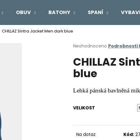
OBUV
BATOHY
SPANÍ
VYBAV
CHILLAZ Sintra Jacket Men dark blue
Co potřebujete najít?
Průměrné
Neohodnoceno
Podrobnosti
hodnocení
CHILLAZ Sin
produktu
HLEDAT
je
blue
0,0
z
5
Doporučujeme
hvězdiček.
Lehká pánská bavlněná mi
VELIKOST
Na dotaz
Kód:
2