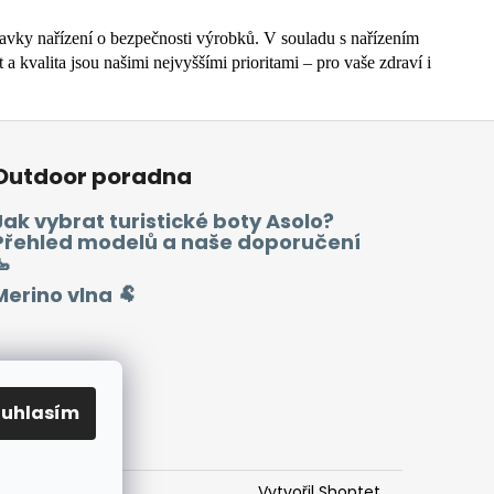
avky nařízení o bezpečnosti výrobků.
V souladu s nařízením
a kvalita jsou našimi nejvyššími prioritami – pro vaše zdraví i
Outdoor poradna
Jak vybrat turistické boty Asolo?
Přehled modelů a naše doporučení
🥾
Merino vlna 🐏
ouhlasím
Vytvořil Shoptet