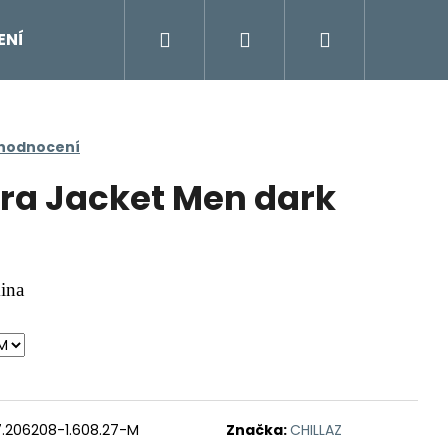
Hledat
Přihlášení
Nákupní
ENÍ
DOPLŇKY
Moje objednávka
Znač
košík
 hodnocení
tra Jacket Men dark
kina
7.206208-1.608.27-M
Značka:
CHILLAZ