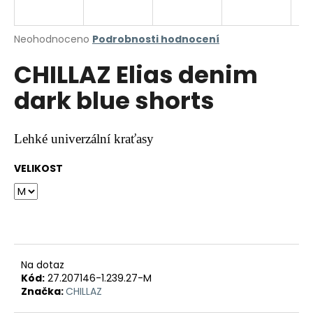
a
j
Průměrné
Neohodnoceno
Podrobnosti hodnocení
í
hodnocení
CHILLAZ Elias denim
produktu
t
je
?
dark blue shorts
0,0
z
5
hvězdiček.
Lehké univerzální kraťasy
HLEDAT
VELIKOST
D
o
p
Na dotaz
o
Kód:
27.207146-1.239.27-M
r
Značka:
CHILLAZ
u