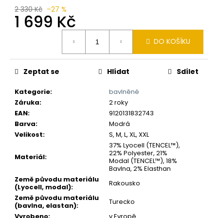
č
2 330 Kč
–27 %
u
1 699 Kč
j
e
Měrná
DO KOŠÍKU
m
cena:
e
Zeptat se
Hlídat
Sdílet
Kategorie
:
bavlněné
Záruka
:
2 roky
EAN
:
9120131832743
Barva
:
Modrá
Velikost
:
S, M, L, XL, XXL
37% Lyocell (TENCEL™),
22% Polyester, 21%
Materiál
:
Modal (TENCEL™), 18%
Bavlna, 2% Elasthan
Země původu materiálu
Rakousko
(Lyocell, modal)
:
Země původu materiálu
Turecko
(bavlna, elastan)
:
Vyrobeno
:
v Evropě