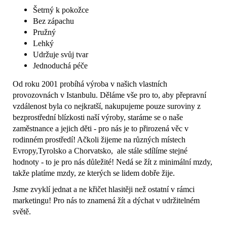
Šetrný k pokožce
Bez zápachu
Pružný
Lehký
Udržuje svůj tvar
Jednoduchá péče
Od roku 2001 probíhá výroba v našich vlastních
provozovnách v Istanbulu. Děláme vše pro to, aby přepravní
vzdálenost byla co nejkratší, nakupujeme pouze suroviny z
bezprostřední blízkosti naší výroby, staráme se o naše
zaměstnance a jejich děti - pro nás je to přirozená věc v
rodinném prostředí! Ačkoli žijeme na různých místech
Evropy,Tyrolsko a Chorvatsko, ale stále sdílíme stejné
hodnoty - to je pro nás důležité! Nedá se žít z minimální mzdy,
takže platíme mzdy, ze kterých se lidem dobře žije.
Jsme zvyklí jednat a ne křičet hlasitěji než ostatní v rámci
marketingu! Pro nás to znamená žít a dýchat v udržitelném
světě.