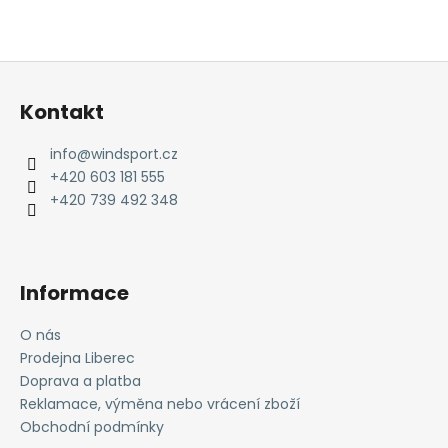
Z
á
Kontakt
p
a
info
@
windsport.cz
t
+420 603 181 555
í
+420 739 492 348
Informace
O nás
Prodejna Liberec
Doprava a platba
Reklamace, výměna nebo vrácení zboží
Obchodní podmínky