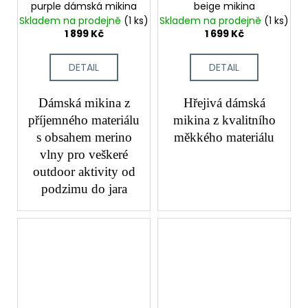
purple dámská mikina
beige mikina
Skladem na prodejně
(1 ks)
Skladem na prodejně
(1 ks)
1 899 Kč
1 699 Kč
DETAIL
DETAIL
Dámská mikina z
Hřejivá dámská
příjemného materiálu
mikina z kvalitního
s obsahem merino
měkkého materiálu
vlny pro veškeré
outdoor aktivity od
podzimu do jara