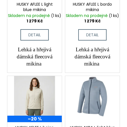
č
o
HUSKY AFLEE L light
HUSKY AFLEE L bordo
u
blue mikina
mikina
d
j
Skladem na prodejně
(1 ks)
Skladem na prodejně
(1 ks)
e
u
1 279 Kč
1 279 Kč
m
k
e
t
DETAIL
DETAIL
ů
Lehká a hřejivá
Lehká a hřejivá
dámská fleecová
dámská fleecová
mikina
mikina
–20 %