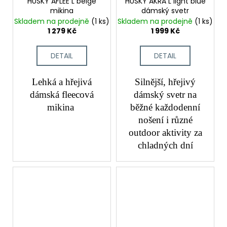
HUSKY AFLEE L beige
HUSKY AKRA L light blue
mikina
dámský svetr
Skladem na prodejně
(1 ks)
Skladem na prodejně
(1 ks)
1 279 Kč
1 999 Kč
DETAIL
DETAIL
Lehká a hřejivá
Silnější, hřejivý
dámská fleecová
dámský svetr na
mikina
běžné každodenní
nošení i různé
outdoor aktivity za
chladných dní