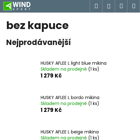
K
Přejít
Hledat
Náku
M
Přihlášen
na
o
obsah
Zpět
Zpět
košík
š
bez kapuce
í
C
k
Nejprodávanější
o
p
o
HUSKY AFLEE L light blue mikina
t
Skladem na prodejně
(1 ks)
ř
1 279 Kč
e
b
u
HUSKY AFLEE L bordo mikina
Skladem na prodejně
(1 ks)
j
1 279 Kč
e
t
e
HUSKY AFLEE L beige mikina
n
Skladem na prodejně
(1 ks)