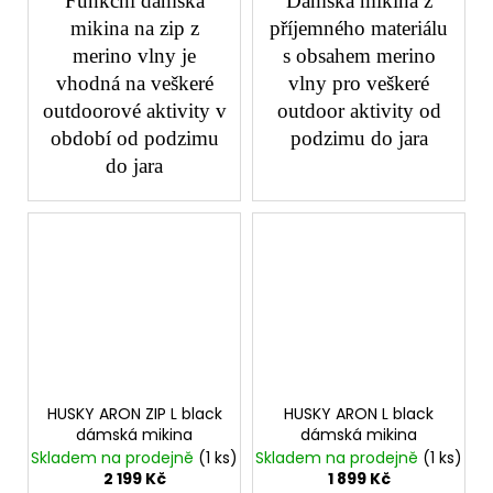
Funkční dámská
Dámská mikina z
mikina na zip z
příjemného materiálu
merino vlny je
s obsahem merino
vhodná na veškeré
vlny pro veškeré
outdoorové aktivity v
outdoor aktivity od
období od podzimu
podzimu do jara
do jara
HUSKY ARON ZIP L black
HUSKY ARON L black
dámská mikina
dámská mikina
Skladem na prodejně
(1 ks)
Skladem na prodejně
(1 ks)
2 199 Kč
1 899 Kč