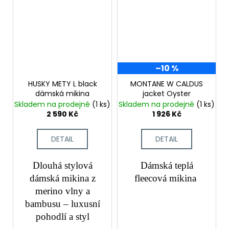
–10 %
HUSKY METY L black
MONTANE W CALDUS
dámská mikina
jacket Oyster
Skladem na prodejně
(1 ks)
Skladem na prodejně
(1 ks)
2 590 Kč
1 926 Kč
DETAIL
DETAIL
Dlouhá stylová
Dámská teplá
dámská mikina z
fleecová mikina
merino vlny a
bambusu – luxusní
pohodlí a styl