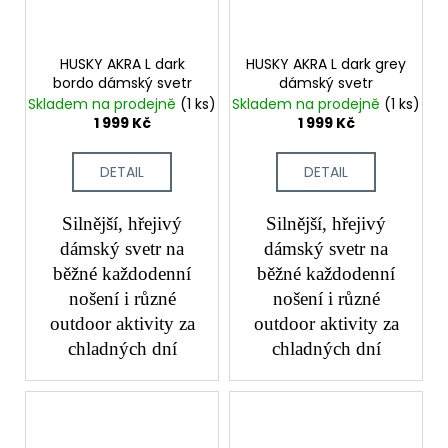
HUSKY AKRA L dark
HUSKY AKRA L dark grey
bordo dámský svetr
dámský svetr
Skladem na prodejně
(1 ks)
Skladem na prodejně
(1 ks)
1 999 Kč
1 999 Kč
DETAIL
DETAIL
Silnější, hřejivý
Silnější, hřejivý
dámský svetr na
dámský svetr na
běžné každodenní
běžné každodenní
nošení i různé
nošení i různé
outdoor aktivity za
outdoor aktivity za
chladných dní
chladných dní