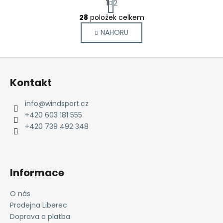
1
2
t
O
r
28
položek celkem
v
á
NAHORU
l
n
k
á
o
d
Z
v
a
á
á
c
Kontakt
n
p
í
í
p
a
info
@
windsport.cz
r
t
+420 603 181 555
v
í
+420 739 492 348
k
y
v
ý
Informace
p
i
O nás
s
Prodejna Liberec
u
Doprava a platba