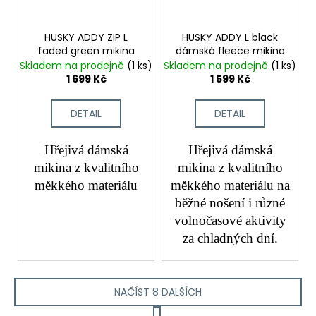
HUSKY ADDY ZIP L
HUSKY ADDY L black
faded green mikina
dámská fleece mikina
Skladem na prodejně
(1 ks)
Skladem na prodejně
(1 ks)
1 699 Kč
1 599 Kč
DETAIL
DETAIL
Hřejivá dámská
Hřejivá dámská
mikina z kvalitního
mikina z kvalitního
měkkého materiálu
měkkého materiálu na
běžné nošení i různé
volnočasové aktivity
za chladných dní.
NAČÍST 8 DALŠÍCH
S