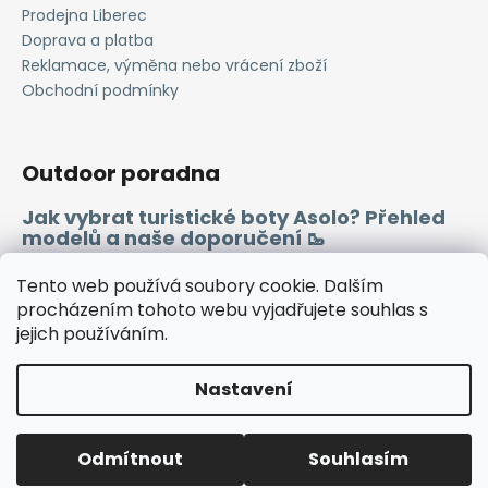
Prodejna Liberec
Doprava a platba
Reklamace, výměna nebo vrácení zboží
Obchodní podmínky
Outdoor poradna
Jak vybrat turistické boty Asolo? Přehled
modelů a naše doporučení 🥾
Merino vlna 🐏
Tento web používá soubory cookie. Dalším
procházením tohoto webu vyjadřujete souhlas s
jejich používáním.
Instagram
Facebook
Heureka.cz
Zboží.cz
Nastavení
Vytvořil Shoptet
Odmítnout
Souhlasím
Copyright 2026
WINDSPORT
. Všechna práva vyhrazena.
🔷TUTO SOBOTU ZAVŘENO🔷