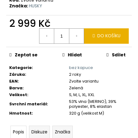
č
Značka:
HUSKY
u
j
2 999 Kč
e
m
Měrná
e
DO KOŠÍKU
cena:
Zeptat se
Hlídat
Sdílet
Kategorie
:
bez kapuce
Záruka
:
2 roky
EAN
:
Zvolte variantu
Barva
:
Zelená
Velikost
:
S, M, L, XL, XXL
53% vlna (MERINO), 39%
Svrchní materiál
:
polyester, 8% elastan
Hmotnost
:
320 g (velikost M)
Popis
Diskuze
Značka