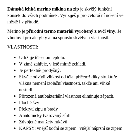
Dámská lehká merino mikina na zip
je skvělý funkční
kousek do všech podmínek. Využiješ ji pro celoroční nošení ve
městě i v přírodě.
Merino je
přírodní termo materiál vyrobený z ovčí vlny
. Je
vhodný i pro alergiky a má spoustu skvělých vlastností.
VLASTNOSTI:
Udržuje tělesnou teplotu.
V zimě zahřeje, v létě mírně zchladí.
Je perfektně prodyšný.
Skvěle odvádí vlhkost od těla, přičemž díky struktuře
vlákna nemění izolační vlastnosti, takže ani vlhké
nestudí.
Přirozená antibakteriální vlastnost eliminuje zápach.
Ploché švy
Překrytí zipu u brady
Anatomicky tvarovaný střih
Zdvojené manžety rukávů
KAPSY: vnější boční se zipem | vnější náprsní se zipem