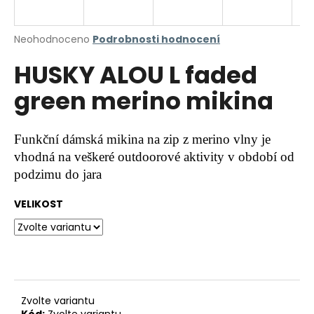
a
j
Průměrné
Neohodnoceno
Podrobnosti hodnocení
í
hodnocení
HUSKY ALOU L faded
produktu
t
je
?
green merino mikina
0,0
z
5
hvězdiček.
Funkční dámská mikina na zip z merino vlny je
vhodná na veškeré outdoorové aktivity v období od
HLEDAT
podzimu do jara
VELIKOST
D
o
p
o
r
u
Zvolte variantu
Kód:
Zvolte variantu