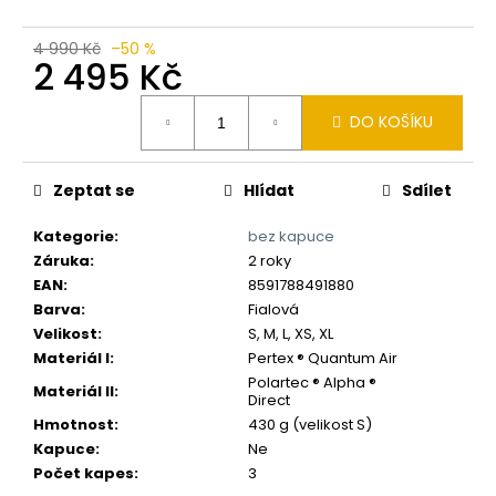
č
u
j
4 990 Kč
–50 %
2 495 Kč
e
m
Měrná
e
DO KOŠÍKU
cena:
Zeptat se
Hlídat
Sdílet
Kategorie
:
bez kapuce
Záruka
:
2 roky
EAN
:
8591788491880
Barva
:
Fialová
Velikost
:
S, M, L, XS, XL
Materiál I
:
Pertex ® Quantum Air
Polartec ® Alpha ®
Materiál II
:
Direct
Hmotnost
:
430 g (velikost S)
Kapuce
:
Ne
Počet kapes
:
3