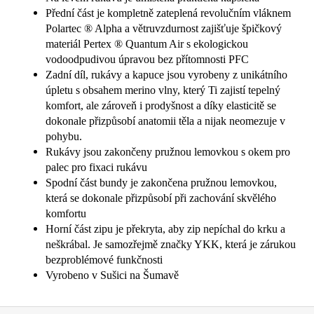
Přední část je kompletně zateplená revolučním vláknem
Polartec ® Alpha a větruvzdurnost zajišťuje špičkový
materiál Pertex ® Quantum Air s ekologickou
vodoodpudivou úpravou bez přítomnosti PFC
Zadní díl, rukávy a kapuce jsou vyrobeny z unikátního
úpletu s obsahem merino vlny, který Ti zajistí tepelný
komfort, ale zároveň i prodyšnost a díky elasticitě se
dokonale přizpůsobí anatomii těla a nijak neomezuje v
pohybu.
Rukávy jsou zakončeny pružnou lemovkou s okem pro
palec pro fixaci rukávu
Spodní část bundy je zakončena pružnou lemovkou,
která se dokonale přizpůsobí při zachování skvělého
komfortu
Horní část zipu je překryta, aby zip nepíchal do krku a
neškrábal. Je samozřejmě značky YKK, která je zárukou
bezproblémové funkčnosti
Vyrobeno v Sušici na Šumavě