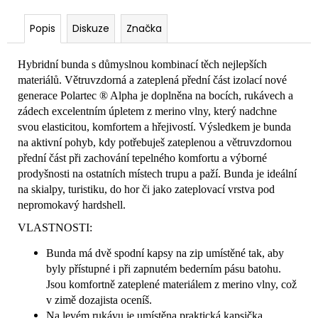
Popis
Diskuze
Značka
Hybridní bunda s důmyslnou kombinací těch nejlepších
materiálů. Větruvzdorná a zateplená přední část izolací nové
generace Polartec ® Alpha je doplněna na bocích, rukávech a
zádech excelentním úpletem z merino vlny, který nadchne
svou elasticitou, komfortem a hřejivostí. Výsledkem je bunda
na aktivní pohyb, kdy potřebuješ zateplenou a větruvzdornou
přední část při zachování tepelného komfortu a výborné
prodyšnosti na ostatních místech trupu a paží. Bunda je ideální
na skialpy, turistiku, do hor či jako zateplovací vrstva pod
nepromokavý hardshell.
VLASTNOSTI:
Bunda má dvě spodní kapsy na zip umístěné tak, aby
byly přístupné i při zapnutém bederním pásu batohu.
Jsou komfortně zateplené materiálem z merino vlny, což
v zimě dozajista oceníš.
Na levém rukávu je umístěna praktická kapsička