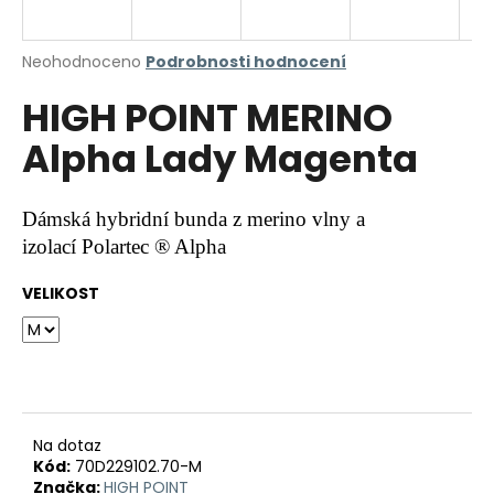
a
j
Průměrné
Neohodnoceno
Podrobnosti hodnocení
í
hodnocení
HIGH POINT MERINO
produktu
t
je
?
Alpha Lady Magenta
0,0
z
5
hvězdiček.
Dámská hybridní bunda z merino vlny a
izolací Polartec ® Alpha
HLEDAT
VELIKOST
D
o
p
o
r
Na dotaz
Kód:
70D229102.70-M
u
Značka:
HIGH POINT