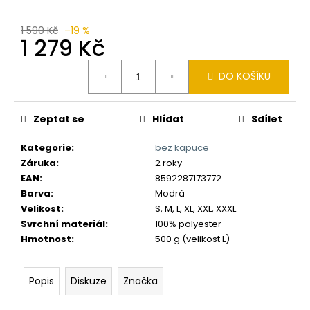
č
u
j
1 590 Kč
–19 %
1 279 Kč
e
m
Měrná
e
DO KOŠÍKU
cena:
Zeptat se
Hlídat
Sdílet
Kategorie
:
bez kapuce
Záruka
:
2 roky
EAN
:
8592287173772
Barva
:
Modrá
Velikost
:
S, M, L, XL, XXL, XXXL
Svrchní materiál
:
100% polyester
Hmotnost
:
500 g (velikost L)
Popis
Diskuze
Značka