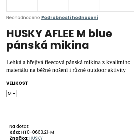
a
j
Průměrné
Neohodnoceno
Podrobnosti hodnocení
í
hodnocení
HUSKY AFLEE M blue
produktu
t
je
?
pánská mikina
0,0
z
5
hvězdiček.
Lehká a hřejivá fleecová pánská mikina z kvalitního
materiálu na běžné nošení i různé outdoor aktivity
HLEDAT
VELIKOST
D
o
p
o
r
Na dotaz
Kód:
HT0-0663.21-M
u
Značka:
HUSKY