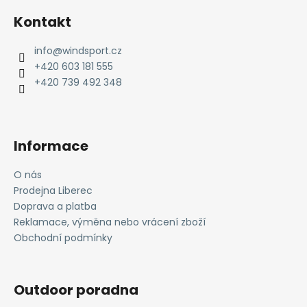
á
Kontakt
p
a
info
@
windsport.cz
t
+420 603 181 555
í
+420 739 492 348
Informace
O nás
Prodejna Liberec
Doprava a platba
Reklamace, výměna nebo vrácení zboží
Obchodní podmínky
Outdoor poradna