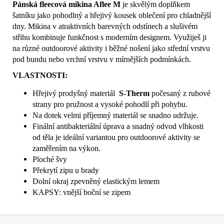
Pánská fleecová mikina Aflee M
je skvělým doplňkem
šatníku jako pohodlný a hřejivý kousek oblečení pro chladnější
dny.
M
ikina v atraktivních barevných odstínech a slušivém
střihu kombinuje funkčnost s moderním designem. Využiješ ji
na různé outdoorové aktivity i běžné nošení
jako střední vrstvu
pod bundu nebo vrchní vrstvu v mírnějších podmínkách.
VLASTNOSTI:
Hřejivý prodyšný materiál
S-Therm
počesaný z rubové
strany pro pružnost a vysoké pohodlí při pohybu.
Na dotek velmi příjemný materiál se snadno udržuje.
Finální antibakteriální úprava a snadný odvod vlhkosti
od těla je ideální variantou pro outdoorové aktivity se
zaměřením na výkon.
Ploché švy
Překrytí zipu u brady
Dolní okraj zpevněný elastickým lemem
KAPSY: vnější boční se zipem
Z