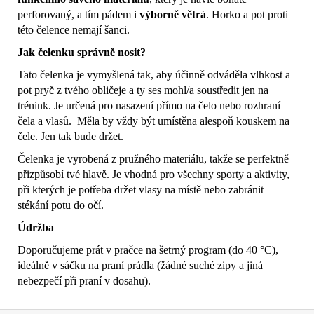
perforovaný, a tím pádem i
výborně větrá
. Horko a pot proti
této čelence nemají šanci.
Jak čelenku správně nosit?
Tato čelenka je vymyšlená tak, aby účinně odváděla vlhkost a
pot pryč z tvého obličeje a ty ses mohl/a soustředit jen na
trénink. Je určená pro nasazení přímo na čelo nebo rozhraní
čela a vlasů. Měla by vždy být umístěna alespoň kouskem na
čele. Jen tak bude držet.
Čelenka je vyrobená z pružného materiálu, takže se perfektně
přizpůsobí tvé hlavě. Je vhodná pro všechny sporty a aktivity,
při kterých je potřeba držet vlasy na místě nebo zabránit
stékání potu do očí.
Údržba
Doporučujeme prát v pračce na šetrný program (do 40 °C),
ideálně v sáčku na praní prádla (žádné suché zipy a jiná
nebezpečí při praní v dosahu).