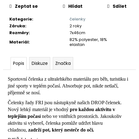
č
Zeptat se
Hlídat
Sdílet
u
j
Kategorie
:
čelenky
e
Záruka
:
2 roky
m
Rozměry
:
7x46cm
e
82% polyester, 18%
Materiál
:
elastan
Popis
Diskuze
Značka
Sportovní čelenka z ultralehkého materiálu pro běh, turistiku i
jiné sporty v teplém počasí. Absorbuje pot, nikde netlačí,
příjemně se nosí.
Čelenky řady FRI jsou nástupkyně našich DROP čelenek.
Nový lehký materiál je vhodný
pro každou aktivitu v
teplejším počasí
nebo ve vnitřních prostorách. Jakoukoliv
aktivitu si vybereš, čelenka pomůže udržet hlavu
chladnou,
zadrží pot, který nesteče do očí.