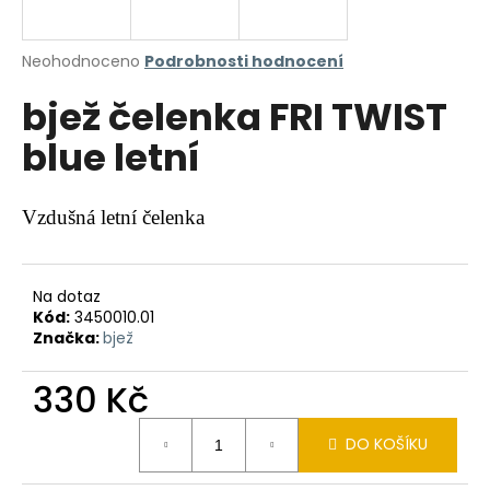
a
j
Průměrné
Neohodnoceno
Podrobnosti hodnocení
í
hodnocení
bjež čelenka FRI TWIST
produktu
t
je
?
blue letní
0,0
z
5
hvězdiček.
Vzdušná letní čelenka
HLEDAT
Na dotaz
Kód:
3450010.01
Značka:
bjež
D
o
330 Kč
p
o
Měrná
r
DO KOŠÍKU
cena:
u