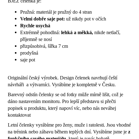
BJEŽ čelenka je:
Pružná: materiál je pružný do 4 stran
Velmi dobře saje pot:
už nikdy pot v očích
Rychle usychá
Extrémně pohodlná:
lehká a měkká,
nikde netlačí,
příjemně se nosí
přizpůsobivá, šířka 7 cm
prodyšná
saje pot
Originální český výrobek. Design čelenek navrhují čeští
návrháři a výtvarníci. Vyrábíme je kompletně v Česku.
Barevný odstín čelenky se od fotky může mírně lišit, což je
dáno nastavením monitoru. Pro lepší představu si přečti
popisek u produktu, který napoví víc, nebo nás neváhej
kontaktovat
Letní čelenky vyrábíme pro ženy, muže i ratolesti. Jsou vhodné
na trénink nebo zábavu během teplých dní. Vyrábíme jsme je
z
funkčního savého materiálu
, který je navíc bohatě