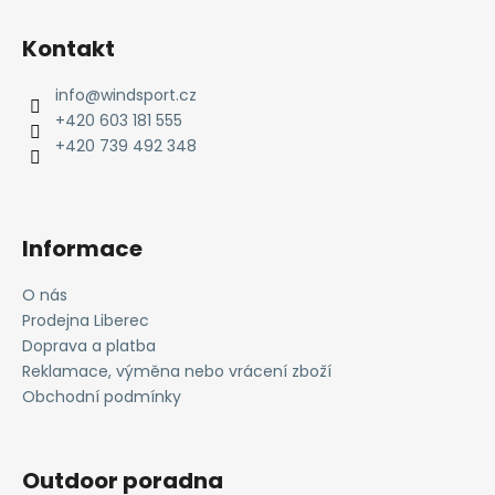
Z
á
Kontakt
p
a
info
@
windsport.cz
t
+420 603 181 555
í
+420 739 492 348
Informace
O nás
Prodejna Liberec
Doprava a platba
Reklamace, výměna nebo vrácení zboží
Obchodní podmínky
Outdoor poradna