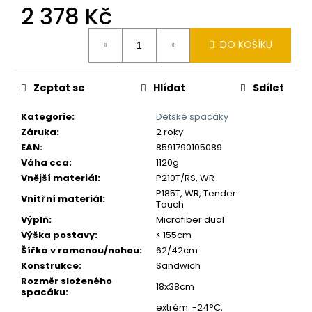
č
2 378 Kč
u
j
Měrná
DO KOŠÍKU
e
cena:
m
e
Zeptat se
Hlídat
Sdílet
Kategorie
:
Dětské spacáky
Záruka
:
2 roky
EAN
:
8591790105089
Váha cca
:
1120g
Vnější materiál
:
P210T/RS, WR
P185T, WR, Tender
Vnitřní materiál
:
Touch
Výplň
:
Microfiber dual
Výška postavy
:
< 155cm
Šířka v ramenou/nohou
:
62/42cm
Konstrukce
:
Sandwich
Rozměr složeného
18x38cm
spacáku
:
extrém: -24°C,