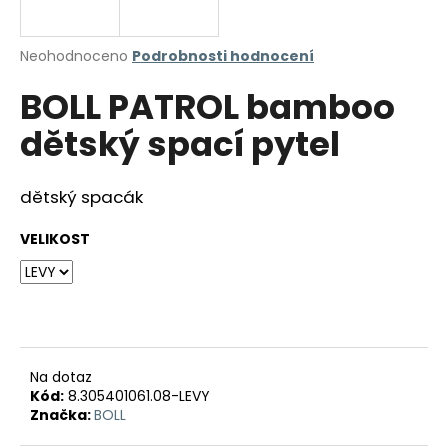
a
j
Průměrné
Neohodnoceno
Podrobnosti hodnocení
í
hodnocení
BOLL PATROL bamboo
produktu
t
je
?
dětský spací pytel
0,0
z
5
hvězdiček.
dětský spacák
HLEDAT
VELIKOST
D
o
p
Na dotaz
o
Kód:
8.305401061.08-LEVY
r
Značka:
BOLL
u