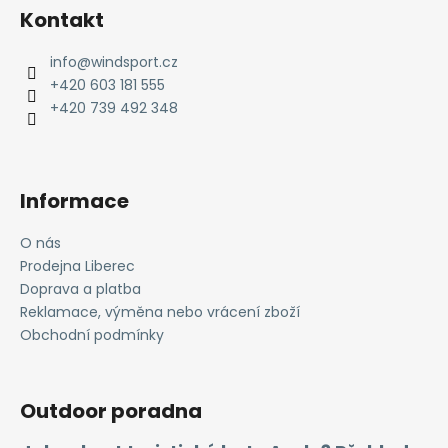
á
Kontakt
p
a
info
@
windsport.cz
t
+420 603 181 555
í
+420 739 492 348
Informace
O nás
Prodejna Liberec
Doprava a platba
Reklamace, výměna nebo vrácení zboží
Obchodní podmínky
Outdoor poradna