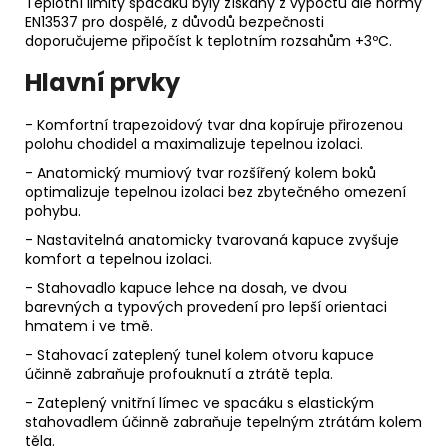
Teplotní limity spacáků byly získány z výpočtů dle normy
EN13537 pro dospělé, z důvodů bezpečnosti
doporučujeme připočíst k teplotním rozsahům +3ºC.
Hlavní prvky
- Komfortní trapezoidový tvar dna kopíruje přirozenou
polohu chodidel a maximalizuje tepelnou izolaci.
- Anatomický mumiový tvar rozšířený kolem boků
optimalizuje tepelnou izolaci bez zbytečného omezení
pohybu.
- Nastavitelná anatomicky tvarovaná kapuce zvyšuje
komfort a tepelnou izolaci.
- Stahovadlo kapuce lehce na dosah, ve dvou
barevných a typových provedení pro lepší orientaci
hmatem i ve tmě.
- Stahovací zateplený tunel kolem otvoru kapuce
účinně zabraňuje profouknutí a ztrátě tepla.
- Zateplený vnitřní límec ve spacáku s elastickým
stahovadlem účinně zabraňuje tepelným ztrátám kolem
těla.