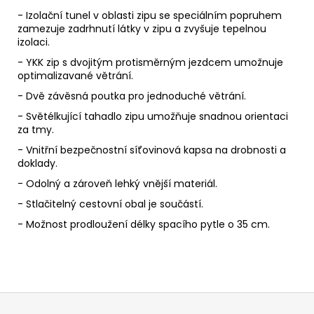
- Izolační tunel v oblasti zipu se speciálním popruhem
zamezuje zadrhnutí látky v zipu a zvyšuje tepelnou
izolaci.
- YKK zip s dvojitým protisměrným jezdcem umožnuje
optimalizavané větrání.
- Dvě závěsná poutka pro jednoduché větrání.
- Světélkující tahadlo zipu umožňuje snadnou orientaci
za tmy.
- Vnitřní bezpečnostní síťovinová kapsa na drobnosti a
doklady.
- Odolný a zároveň lehký vnější materiál.
- Stlačitelný cestovní obal je součástí.
- Možnost prodloužení délky spacího pytle o 35 cm.
Z