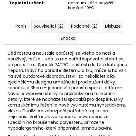
Teplotní určení
:
optimum: -6°c, nejvyšší
komfort: 10°C
Popis
Související (2)
Podobné (2)
Diskuze
Značka
Děti rostou a neustále odrůstají ze všeho co nosí a
používají, hrůza ... kdo to má pořád kupovat a starat se,
co pak s tím... Spacák PATROL naštěstí do této kategorie
nepatří. I když ho pořídíte 3letému dítku, může si ho vzít
na své outdorové dobrodružství i za několik let díky
ojedinělému designu umožňující prodloužení délky
spacáku o 35cm – jednoduše poroste spolu s dítětem.
Navíc je vybaven stejnými praktickými a funkčními
detaily, které se nacházejí u spacáků pro dospělé. Díky
konstrukčnímu řešení a nově vyvinutému syntetickému
vláknu DualMicro zabezpečí potřebné teplo i pro
nejmenší. Vnitřní vrstva spacáku je vyrobena ze
speciálního broušeného polyesteru, přirozeně
hypoalergenního, který připomíná jemnou bavlnu.