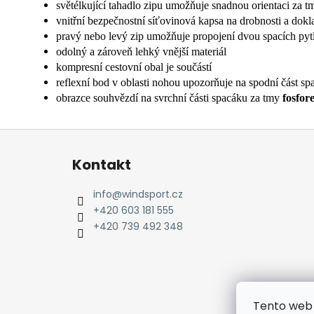
světélkující tahadlo zipu umožňuje snadnou orientaci za t
vnitřní bezpečnostní síťovinová kapsa na drobnosti a dokl
pravý nebo levý zip umožňuje propojení dvou spacích py
odolný a zároveň lehký vnější materiál
kompresní cestovní obal je součástí
reflexní bod v oblasti nohou upozorňuje na spodní část sp
obrazce souhvězdí na svrchní části spacáku za tmy
fosfor
Z
á
Kontakt
p
a
info
@
windsport.cz
t
+420 603 181 555
í
+420 739 492 348
Tento web 