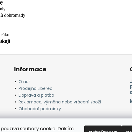
my
ady
tlů dohromady
acáku
eskují
Informace
O nás
Prodejna Liberec
Doprava a platba
Reklamace, výměna nebo vrácení zboží
Obchodní podmínky
používá soubory cookie. Dalším