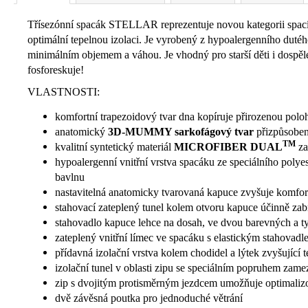
Třísezónní spacák STELLAR reprezentuje novou kategorii spací
optimální tepelnou izolaci. Je vyrobený z hypoalergenního du
minimálním objemem a váhou. Je vhodný pro starší děti i dospěl
fosforeskuje!
VLASTNOSTI:
komfortní trapezoidový tvar dna kopíruje přirozenou poloh
anatomický
3D-MUMMY sarkofágový tvar
přizpůsoben
TM
kvalitní syntetický materiál
MICROFIBER DUAL
za
hypoalergenní vnitřní vrstva spacáku ze speciálního polye
bavlnu
nastavitelná anatomicky tvarovaná kapuce zvyšuje komfort
stahovací zateplený tunel kolem otvoru kapuce účinně zabr
stahovadlo kapuce lehce na dosah, ve dvou barevných a ty
zateplený vnitřní límec ve spacáku s elastickým stahovad
přídavná izolační vrstva kolem chodidel a lýtek zvyšující t
izolační tunel v oblasti zipu se speciálním popruhem zamez
zip s dvojitým protisměrným jezdcem umožňuje optimalizov
dvě závěsná poutka pro jednoduché větrání