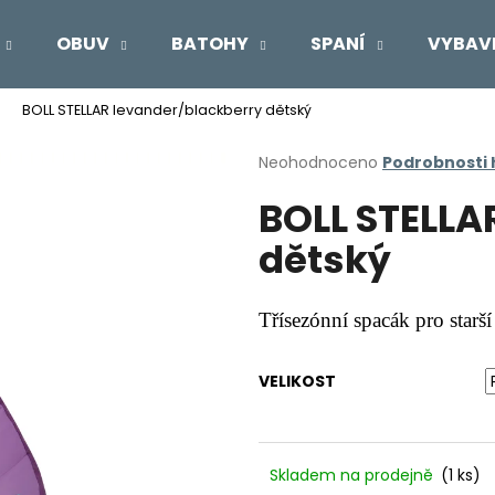
OBUV
BATOHY
SPANÍ
VYBAV
BOLL STELLAR levander/blackberry dětský
Co potřebujete najít?
Průměrné
Neohodnoceno
Podrobnosti
hodnocení
BOLL STELLA
produktu
HLEDAT
je
dětský
0,0
z
5
Doporučujeme
hvězdiček.
Třísezónní spacák pro starší
VELIKOST
Skladem na prodejně
(1 ks)