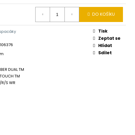
DO KOŠÍKU
Tisk
 spacáky
Zeptat se
106376
Hlídat
Sdílet
cm
BER DUAL TM
 TOUCH TM
/R/S WR