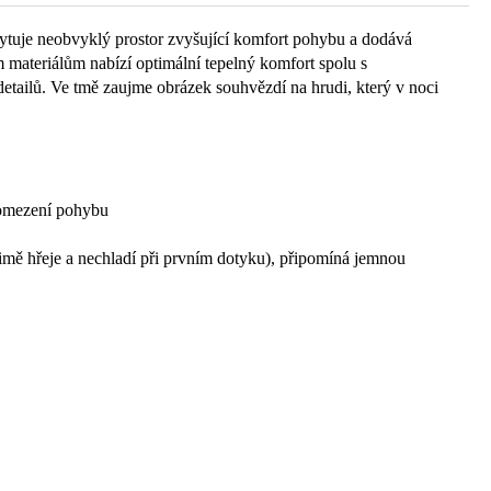
tuje neobvyklý prostor zvyšující komfort pohybu a dodává
ateriálům nabízí optimální tepelný komfort spolu s
etailů. Ve tmě zaujme obrázek souhvězdí na hrudi, který v noci
o omezení pohybu
 zimě hřeje a nechladí při prvním dotyku), připomíná jemnou