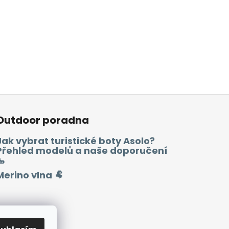
Outdoor poradna
Jak vybrat turistické boty Asolo?
Přehled modelů a naše doporučení
🥾
Merino vlna 🐏