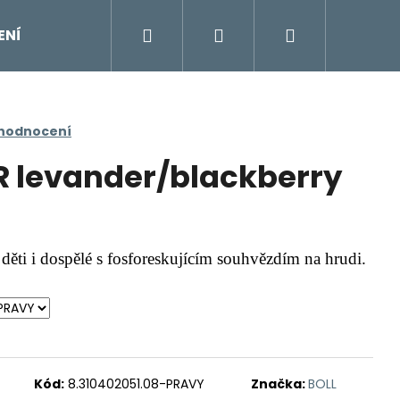
Hledat
Přihlášení
Nákupní
ENÍ
DOPLŇKY
Moje objednávka
Znač
košík
 hodnocení
R levander/blackberry
 děti i dospělé s fosforeskujícím souhvězdím na hrudi.
Kód:
8.310402051.08-PRAVY
Značka:
BOLL