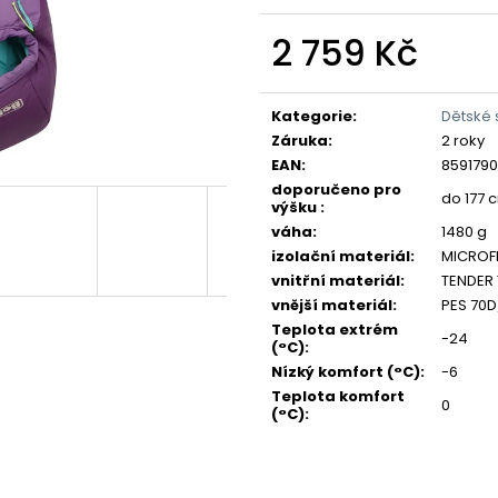
2 759 Kč
Měrná
cena:
Kategorie
:
Dětské
Záruka
:
2 roky
EAN
:
8591790
doporučeno pro
do 177 
výšku
:
váha
:
1480 g
izolační materiál
:
MICROFI
vnitřní materiál
:
TENDER
vnější materiál
:
PES 70D
Teplota extrém
-24
(°C)
:
Nízký komfort (°C)
:
-6
Teplota komfort
0
(°C)
: