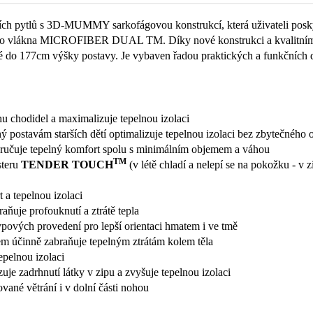
ch pytlů s 3D-MUMMY sarkofágovou konstrukcí, která uživateli posky
tého vlákna MICROFIBER DUAL TM. Díky nové konstrukci a kvalitním m
é do 177cm výšky postavy. Je vybaven řadou praktických a funkčních d
u chodidel a maximalizuje tepelnou izolaci
ý postavám starších dětí optimalizuje tepelnou izolaci bez zbytečnéh
ručuje tepelný komfort spolu s minimálním objemem a váhou
TM
steru
TENDER TOUCH
(v létě chladí a nelepí se na pokožku - v
 a tepelnou izolaci
aňuje profouknutí a ztrátě tepla
pových provedení pro lepší orientaci hmatem i ve tmě
lem účinně zabraňuje tepelným ztrátám kolem těla
epelnou izolaci
uje zadrhnutí látky v zipu a zvyšuje tepelnou izolaci
ané větrání i v dolní části nohou