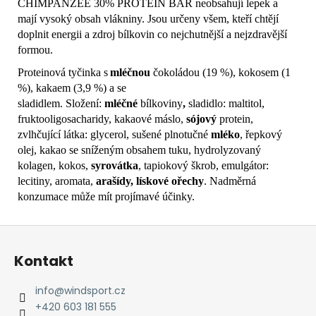
CHIMPANZEE 30% PROTEIN BAR neobsahují lepek a
mají vysoký obsah vlákniny. Jsou určeny všem, kteří chtějí
doplnit energii a zdroj bílkovin co nejchutnější a nejzdravější
formou.
Proteinová tyčinka s
mléčnou
čokoládou (19 %), kokosem (1
%), kakaem (3,9 %) a se
sladidlem. Složení:
mléčné
bílkoviny
,
sladidlo: maltitol,
fruktooligosacharidy, kakaové máslo,
sójový
protein,
zvlhčující látka: glycerol, sušené plnotučné
mléko
, řepkový
olej, kakao se sníženým obsahem tuku, hydrolyzovaný
kolagen, kokos,
syrovátka
, tapiokový škrob, emulgátor:
lecitiny, aromata,
arašídy, lískové ořechy
. Nadměrná
konzumace může mít projímavé účinky.
Z
á
Kontakt
p
a
info
@
windsport.cz
t
+420 603 181 555