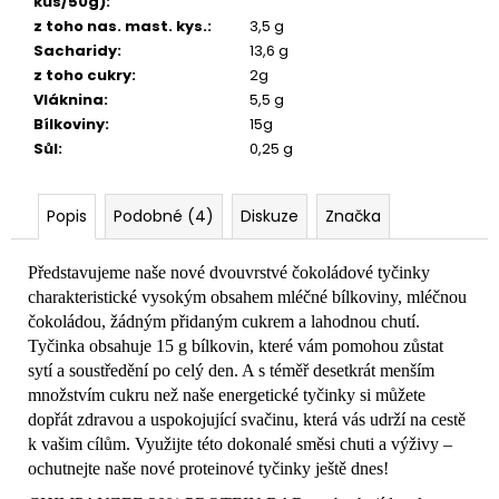
č
kus/50g)
:
u
z toho nas. mast. kys.
:
3,5 g
j
Sacharidy
:
13,6 g
e
z toho cukry
:
2g
m
Vláknina
:
5,5 g
e
Bílkoviny
:
15g
Sůl
:
0,25 g
Popis
Podobné (4)
Diskuze
Značka
Představujeme naše nové dvouvrstvé čokoládové tyčinky
charakteristické vysokým obsahem mléčné bílkoviny, mléčnou
čokoládou, žádným přidaným cukrem a lahodnou chutí.
Tyčinka obsahuje 15 g bílkovin, které vám pomohou zůstat
sytí a soustředění po celý den. A s téměř desetkrát menším
množstvím cukru než naše energetické tyčinky si můžete
dopřát zdravou a uspokojující svačinu, která vás udrží na cestě
k vašim cílům. Využijte této dokonalé směsi chuti a výživy –
ochutnejte naše nové proteinové tyčinky ještě dnes!