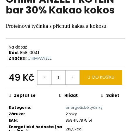
je
a
bar 30% Kakao kokos
0,0
z
j
5
í
hvězdiček.
Proteinová tyčinka s příchutí kakaa a kokosu
t
?
Na dotaz
Kód:
858.10041
Značka:
CHIMPANZEE
HLEDAT
49 Kč
DO KOŠÍKU
Měrná
cena:
D
Zeptat se
Hlídat
Sdílet
o
p
Kategorie
:
energetické tyčinky
o
Záruka
:
2 roky
r
EAN
:
8594157875151
u
Energetická hodnota (na
213,5kcal