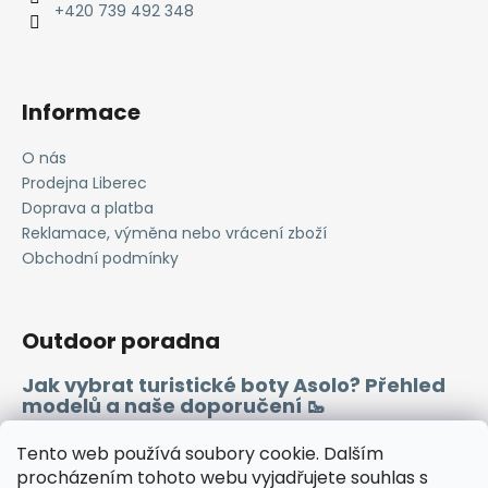
í
+420 739 492 348
Informace
O nás
Prodejna Liberec
Doprava a platba
Reklamace, výměna nebo vrácení zboží
Obchodní podmínky
Outdoor poradna
Jak vybrat turistické boty Asolo? Přehled
modelů a naše doporučení 🥾
Merino vlna 🐏
Tento web používá soubory cookie. Dalším
procházením tohoto webu vyjadřujete souhlas s