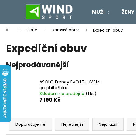
K
Přejít
na
o
MUŽI
ŽENY
obsah
Zpět
Zpět
š
do
do
í
Domů
OBUV
Dámská obuv
Expediční obuv
k
obchodu
obchodu
Expediční obuv
Nejprodávanější
ASOLO Freney EVO LTH GV ML
graphite/blue
Skladem na prodejně
(1 ks)
7 190 Kč
Ř
a
Doporučujeme
Nejlevnější
Nejdražší
N
z