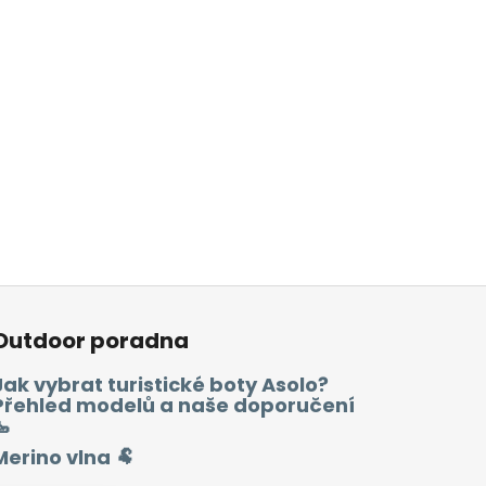
Outdoor poradna
Jak vybrat turistické boty Asolo?
Přehled modelů a naše doporučení
🥾
Merino vlna 🐏