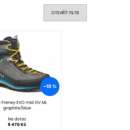
OTEVŘÍT FILTR
–10 %
 Freney EVO mid GV ML
graphite/blue
Na dotaz
6 470 Kč