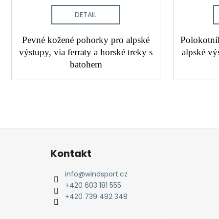
DETAIL
Pevné kožené pohorky pro alpské
Polokotní
výstupy, via ferraty a horské treky s
alpské výs
batohem
Z
á
Kontakt
p
a
info
@
windsport.cz
t
+420 603 181 555
í
+420 739 492 348