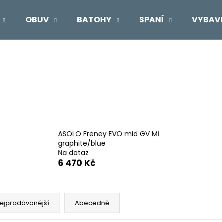
OBUV
BATOHY
SPANÍ
VYBAV
Co potřebujete najít?
HLEDAT
Doporučujeme
ASOLO Freney EVO mid GV ML
graphite/blue
Na dotaz
6 470 Kč
ejprodávanější
Abecedně