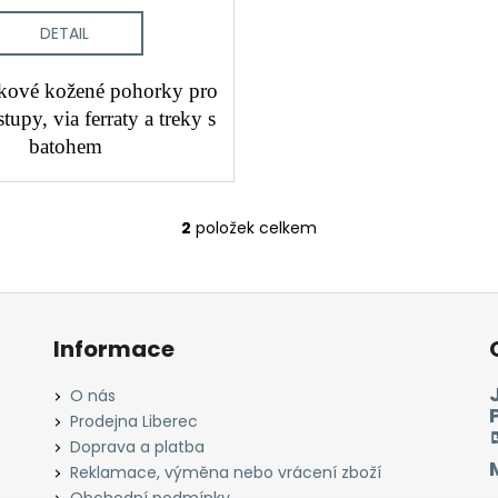
DETAIL
kové kožené pohorky pro
tupy, via ferraty a treky s
batohem
2
položek celkem
O
v
l
á
d
Informace
a
c
O nás
í
Prodejna Liberec
p
Doprava a platba
r
Reklamace, výměna nebo vrácení zboží
v