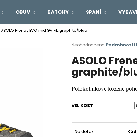
OBUV
BATOHY
SPANÍ
VYBAV
ASOLO Freney EVO mid GV ML graphite/blue
Co potřebujete najít?
Průměrné
Neohodnoceno
Podrobnosti
hodnocení
ASOLO Fren
produktu
HLEDAT
je
graphite/bl
0,0
z
5
Doporučujeme
hvězdiček.
Polokotníkové kožené pohor
VELIKOST
Na dotaz
Kód