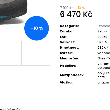
7 190 Kč
–10 %
6 470 Kč
Měrná
cena:
Kategorie
:
Expedič
–10 %
Záruka
:
2 roky
EAN
:
802694
Velikost
:
UK 5.5, 
Hmotnost
:
682 g (1
Svršek
:
vodoodp
Membrána
:
Gore-T
Vibram 
Podešev
:
poloau
polyure
Mezipodešev
:
části
Vložka
:
anatomi
omatické mačky.