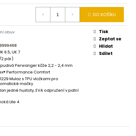
DO KOŠÍKU
Tisk
ní obuv
Zeptat se
8999468
Hlídat
UK 6.5, UK 7
Sdílet
/2 pár)
udivá Perwanger kůže 2,2 - 2,4 mm
ex® Performance Comfort
1229 Mulaz s TPU vložkami pro
tomatické mačky
tan jedné hustoty, EVA odpružení v patní
cká Lite 4