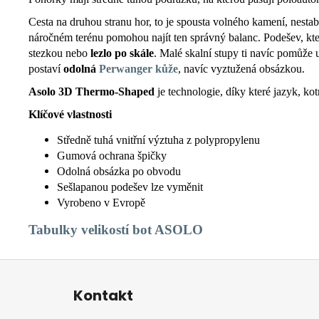
Cesta na druhou stranu hor, to je spousta volného kamení, nesta
náročném terénu pomohou najít ten správný balanc. Podešev, kte
stezkou nebo
lezlo po skále
. Malé skalní stupy ti navíc pomůže 
postaví
odolná
Perwanger kůže
, navíc vyztužená obsázkou.
Asolo 3D Thermo-Shaped
je technologie, díky které jazyk, ko
Klíčové vlastnosti
Středně tuhá vnitřní výztuha z polypropylenu
Gumová ochrana špičky
Odolná obsázka po obvodu
Sešlapanou podešev lze vyměnit
Vyrobeno v Evropě
Tabulky
velikostí bot ASOLO
Z
á
Kontakt
p