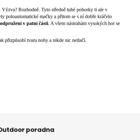
m. Výzva? Rozhodně. Tyto středně tuhé pohorky ti ale v
žely poloautomatické mačky a přitom se s ní dobře kráčelo
odpružení v patní části
. A všem nástrahám vysokých hor se
ak přizpůsobí tvaru nohy a nikde nic netlačí.
Outdoor poradna