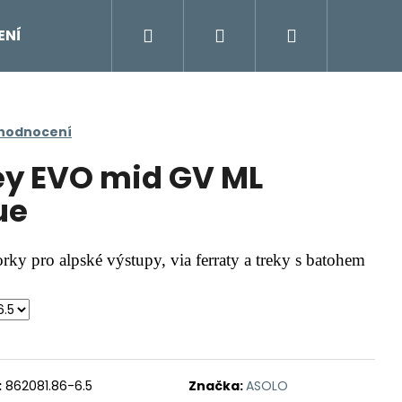
Hledat
Přihlášení
Nákupní
ENÍ
DOPLŇKY
Moje objednávka
Znač
košík
 hodnocení
ey EVO mid GV ML
ue
ky pro alpské výstupy, via ferraty a treky s batohem
:
862081.86-6.5
Značka:
ASOLO