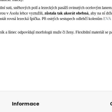
bilní suti, sněhových polí a lezeckých pasáží ovinutých ocelovým lane
rou v Asolu lehce vyztužili,
zůstala tak akorát ohebná
, aby na ní dr
ustát rovná lezecká špička. Při ostrých sestupech odlehčí kolenům
EVA
tník a límec odpovídají morfologii muže či ženy. Flexibilní materiál se p
Informace