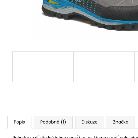
Popis
Podobné (1)
Diskuze
Značka
Pohorky mají středně tuhou podrážku, na kterou pasují poloaut