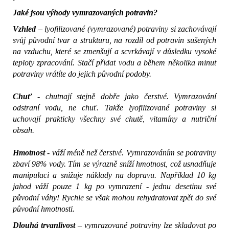
Jaké jsou výhody vymrazovaných potravin?
Vzhled
– lyofilizované (vymrazované) potraviny si zachovávají
svůj původní tvar a strukturu, na rozdíl od potravin sušených
na vzduchu, které se zmenšují a scvrkávají v důsledku vysoké
teploty zpracování. Stačí přidat vodu a během několika minut
potraviny vrátíte do jejich původní podoby.
Chuť
- chutnají stejně dobře jako čerstvé. Vymrazování
odstraní vodu, ne chuť. Takže lyofilizované potraviny si
uchovají prakticky všechny své chutě, vitamíny a nutriční
obsah.
Hmotnost
- váží méně než čerstvé. Vymrazováním se potraviny
zbaví 98% vody. Tím se výrazně sníží hmotnost, což usnadňuje
manipulaci a snižuje náklady na dopravu. Například 10 kg
jahod váží pouze 1 kg po vymrazení - jednu desetinu své
původní váhy! Rychle se však mohou rehydratovat zpět do své
původní hmotnosti.
Dlouhá trvanlivost
– vymrazované potraviny lze skladovat po