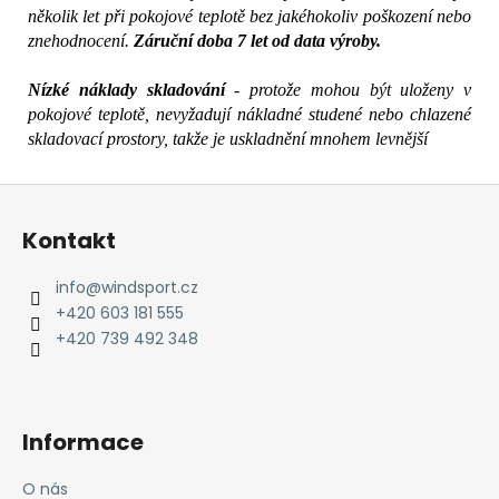
několik let při pokojové teplotě bez jakéhokoliv poškození nebo
znehodnocení.
Záruční doba 7 let od data výroby.
Nízké náklady skladování
- protože mohou být uloženy v
pokojové teplotě, nevyžadují nákladné studené nebo chlazené
skladovací prostory, takže je uskladnění mnohem levnější
Z
á
Kontakt
p
a
info
@
windsport.cz
t
+420 603 181 555
í
+420 739 492 348
Informace
O nás