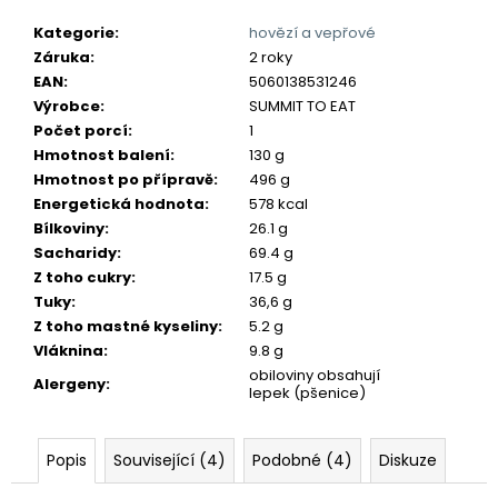
č
u
Kategorie
:
hovězí a vepřové
j
Záruka
:
2 roky
e
EAN
:
5060138531246
m
Výrobce
:
SUMMIT TO EAT
e
Počet porcí
:
1
Hmotnost balení
:
130 g
Hmotnost po přípravě
:
496 g
Energetická hodnota
:
578 kcal
Bílkoviny
:
26.1 g
Sacharidy
:
69.4 g
Z toho cukry
:
17.5 g
Tuky
:
36,6 g
Z toho mastné kyseliny
:
5.2 g
Vláknina
:
9.8 g
obiloviny obsahují
Alergeny
:
lepek (pšenice)
Popis
Související (4)
Podobné (4)
Diskuze