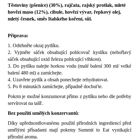
Těstoviny (pšenice) (30%), rajčata, rajský protlak, mleté
hovězí maso (12%), cibule, hovězí vývar, řepkový olej,
mletý česnek, směs Italského koření, sůl.
Příprava:
1. Odtrhněte okraj pytlíku.
2. Vyjměte sáček obsahující pohlcovač kyslíku (nehořlavý
sáček obsahující oxid železa pohlcující vlhkost).
3. Do pytlíku nalejte horkou vodu (malé balení 300 ml/ velké
balení 480 ml) a zamíchejte.
4. Uzavřete pytlík a obsah ponechejte rehydratovat.
5. Po 8 minutách zamíchejte, případně dochuťte.
Pokrm je možné konzumovat přímo z pytlíku nebo dle potřeby
servírovat na talíř.
Bez použití umělých konzervantů
:
Díky upřednostňovanému použití přírodních ingrediencí před
umělými přísadami mají pokrmy Summit to Eat vynikající
přírodní aroma.