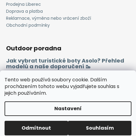
Prodejna Liberec
Doprava a platba
Reklamace, výměna nebo vrácení zboží
Obchodní podmínky
Outdoor poradna
Jak vybrat turistické boty Asolo? Přehled
modelů a naše doporučení 🥾
Merino vlna 🐏
Tento web používá soubory cookie. Dalším
procházením tohoto webu vyjadřujete souhlas s
jejich používáním.
Instagram
Facebook
Heureka.cz
Zboží.cz
Nastavení
Vytvořil Shoptet
Odmítnout
Souhlasím
Copyright 2026
WINDSPORT
. Všechna práva vyhrazena.
🔷TUTO SOBOTU ZAVŘENO🔷