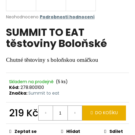
a
j
Průměrné
Neohodnoceno
Podrobnosti hodnocení
í
hodnocení
SUMMIT TO EAT
produktu
t
je
?
těstoviny Boloňské
0,0
z
5
hvězdiček.
Chutné těstoviny s boloňskou omáčkou
HLEDAT
Skladem na prodejně
(5 ks)
Kód:
278.800100
Značka:
Summit to eat
D
o
p
219 Kč
DO KOŠÍKU
o
Měrná
r
cena:
u
Zeptat se
Hlídat
Sdílet