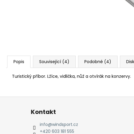
Popis
Související (4)
Podobné (4)
Dis
Turistický příbor. Lžíce, vidlička, nůž a otvírák na konzervy.
Z
á
Kontakt
p
a
info
@
windsport.cz
t
+420 603 181 555