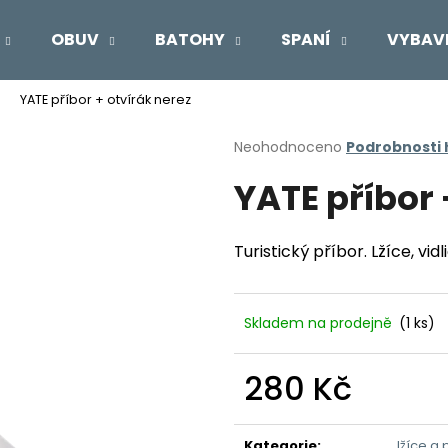
OBUV
BATOHY
SPANÍ
VYBAV
YATE příbor + otvírák nerez
Co potřebujete najít?
Průměrné
Neohodnoceno
Podrobnosti
hodnocení
YATE příbor 
produktu
HLEDAT
je
0,0
z
Turistický příbor. Lžíce, vid
5
Doporučujeme
hvězdiček.
Skladem na prodejně
(1 ks)
280 Kč
Měrná
cena:
Kategorie
:
lžíce a 