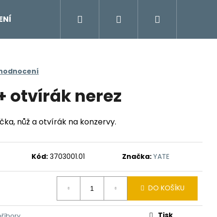
Hledat
Přihlášení
Nákupní
ENÍ
DOPLŇKY
Moje objednávka
Znač
košík
 hodnocení
+ otvírák nerez
lička, nůž a otvírák na konzervy.
Kód:
3703001.01
Značka:
YATE
DO KOŠÍKU
Tisk
příbory