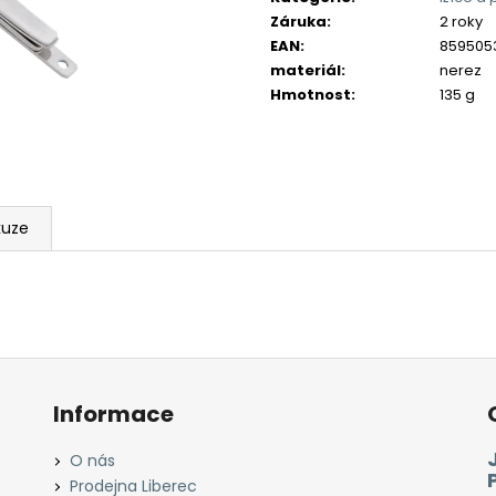
Záruka
:
2 roky
EAN
:
859505
materiál
:
nerez
Hmotnost
:
135 g
kuze
Informace
O nás
Prodejna Liberec