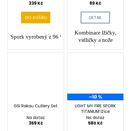
339 Kč
89 Kč
DO KOŠÍKU
DETAIL
Kombinace lžičky,
Spork vyrobený z 96 % z recyklované nerezové oceli
vidličky a nože
–10 %
GSI Rakau Cutlery Set
LIGHT MY FIRE SPORK
TITANIUM lžíce
Na dotaz
Na dotaz
359 Kč
580 Kč