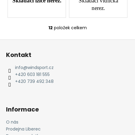
Skládací lžíce nerez.
Skládací vidlička
nerez.
12
položek celkem
O
v
Z
l
á
á
Kontakt
d
p
a
a
info
@
windsport.cz
c
t
+420 603 181 555
í
í
+420 739 492 348
p
r
v
k
Informace
y
v
O nás
ý
Prodejna Liberec
p