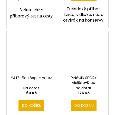
Turistický příbor.
Velmi lehký
Lžíce, vidlička, nůž a
příborový set na cesty
otvírák na konzervy.
YATE lžíce Bagr - nerez
PINGUIN SPORK
vidličko-lžíce
Na dotaz
Na dotaz
60 Kč
175 Kč
DO KOŠÍKU
DO KOŠÍKU