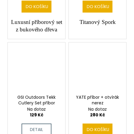
DO KOŠÍKU
DO KOŠÍKU
Luxusní příborový set
Titanový Spork
z bukového dřeva
SALE
GSI Outdoors Tekk
YATE příbor + otvírák
Cutlery Set příbor
nerez
Na dotaz
Na dotaz
129 Kč
280 Kč
DETAIL
DO KOŠÍKU