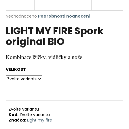
a
j
Průměrné
Neohodnoceno
Podrobnosti hodnocení
í
hodnocení
LIGHT MY FIRE Spork
produktu
t
je
?
original BIO
0,0
z
5
hvězdiček.
Kombinace lžičky, vidličky a nože
HLEDAT
VELIKOST
D
o
p
Zvolte variantu
o
Kód:
Zvolte variantu
r
Značka:
Light my fire
u