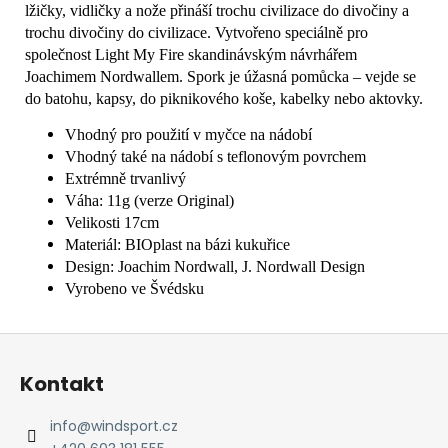
lžičky, vidličky a nože přináší trochu civilizace do divočiny a
trochu divočiny do civilizace. Vytvořeno speciálně pro
společnost Light My Fire skandinávským návrhářem
Joachimem Nordwallem. Spork je úžasná pomůcka – vejde se
do batohu, kapsy, do piknikového koše, kabelky nebo aktovky.
Vhodný pro použití v myčce na nádobí
Vhodný také na nádobí s teflonovým povrchem
Extrémně trvanlivý
Váha: 11g (verze Original)
Velikosti 17cm
Materiál: BIOplast na bázi kukuřice
Design: Joachim Nordwall, J. Nordwall Design
Vyrobeno ve Švédsku
Z
á
Kontakt
p
a
info
@
windsport.cz