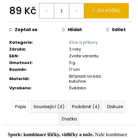
č
u
89 Kč
DO KOŠÍKU
j
Měrná
e
cena:
m
Zeptat se
Hlídat
Sdílet
e
Kategorie
:
lžíce a příbory
Záruka
:
2 roky
EAN
:
Zvolte variantu
Hmotnost
:
11 g
Rozměr
:
17 cm
BIOplast na bázi
Materiál
:
kukuřice
Vyrobeno
:
Švédsko
Popis
Související (4)
Podobné (4)
Diskuze
Značka
Spork: kombinace lžičky, vidličky a nože.
Naše kombinace