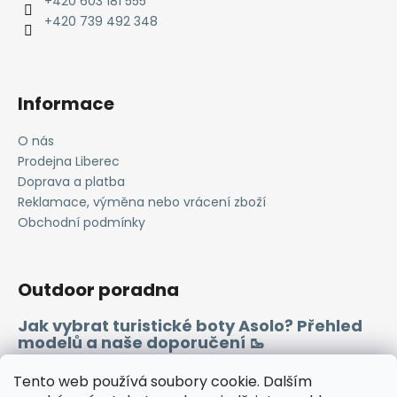
t
+420 603 181 555
í
+420 739 492 348
Informace
O nás
Prodejna Liberec
Doprava a platba
Reklamace, výměna nebo vrácení zboží
Obchodní podmínky
Outdoor poradna
Jak vybrat turistické boty Asolo? Přehled
modelů a naše doporučení 🥾
Merino vlna 🐏
Tento web používá soubory cookie. Dalším