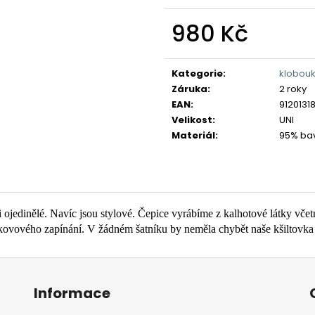
980 Kč
Měrná
cena:
Kategorie
:
klobouk
Záruka
:
2 roky
EAN
:
9120131
Velikost
:
UNI
Materiál
:
95% bav
i ojedinělé. Navíc jsou stylové. Čepice vyrábíme z kalhotové látky včetn
í kovového zapínání. V žádném šatníku by neměla chybět naše kšiltovka 
Informace