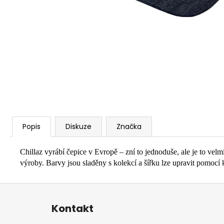
Popis
Diskuze
Značka
Chillaz vyrábí čepice v Evropě – zní to jednoduše, ale je to velm
výroby. Barvy jsou sladěny s kolekcí a šířku lze upravit pomoc
Z
á
Kontakt
p