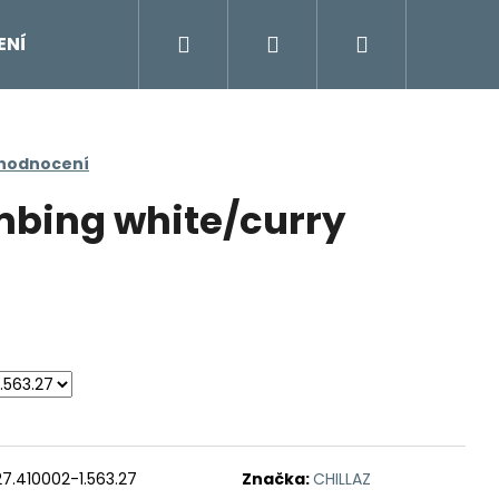
Hledat
Přihlášení
Nákupní
ENÍ
DOPLŇKY
Moje objednávka
Znač
košík
 hodnocení
mbing white/curry
27.410002-1.563.27
Značka:
CHILLAZ