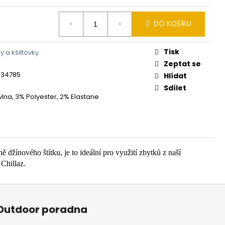
DO KOŠÍKU
Tisk
y a kšiltovky
Zeptat se
834785
Hlídat
Sdílet
lna, 3% Polyester, 2% Elastane
ě džínového štítku, je to ideální pro využití zbytků z naší
Chillaz.
Outdoor poradna