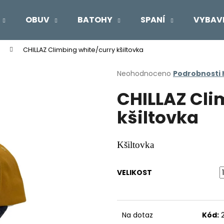
OBUV
BATOHY
SPANÍ
VYBAV
CHILLAZ Climbing white/curry kšiltovka
Co potřebujete najít?
Průměrné
Neohodnoceno
Podrobnosti
hodnocení
CHILLAZ Cli
produktu
HLEDAT
je
kšiltovka
0,0
z
5
Doporučujeme
hvězdiček.
Kšiltovka
VELIKOST
Na dotaz
Kód: