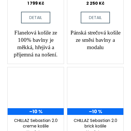
1 799 Kč
2 250 Kč
DETAIL
DETAIL
Flanelová košile ze
Pánská strečová košile
100% bavlny je
ze směsi bavlny a
měkká, hřejivá a
modalu
příjemná na nošení.
–10 %
–10 %
CHILLAZ Sebastian 2.0
CHILLAZ Sebastian 2.0
creme košile
brick košile