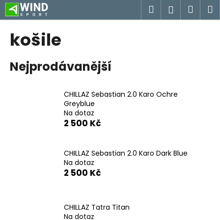
K
Přejít
Hledat
Náku
M
Přihlášen
na
o
obsah
Zpět
Zpět
košík
š
košile
í
C
k
Nejprodávanější
o
p
o
CHILLAZ Sebastian 2.0 Karo Ochre
t
Greyblue
Na dotaz
ř
2 500 Kč
e
b
u
CHILLAZ Sebastian 2.0 Karo Dark Blue
Na dotaz
j
2 500 Kč
e
t
e
CHILLAZ Tatra Titan
n
Na dotaz