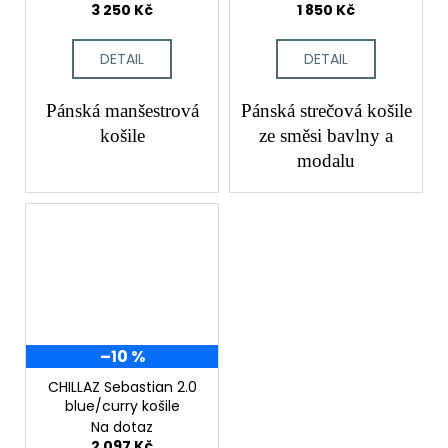
3 250 Kč
1 850 Kč
DETAIL
DETAIL
Pánská manšestrová
Pánská strečová košile
košile
ze směsi bavlny a
modalu
–10 %
CHILLAZ Sebastian 2.0
blue/curry košile
Na dotaz
2 097 Kč