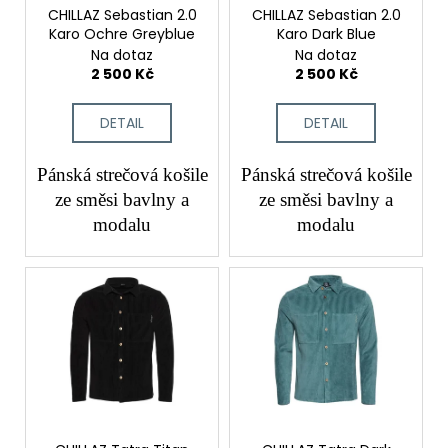
č
o
CHILLAZ Sebastian 2.0
CHILLAZ Sebastian 2.0
u
Karo Ochre Greyblue
Karo Dark Blue
d
j
Na dotaz
Na dotaz
e
u
2 500 Kč
2 500 Kč
m
k
e
t
DETAIL
DETAIL
ů
Pánská strečová košile
Pánská strečová košile
ze směsi bavlny a
ze směsi bavlny a
modalu
modalu