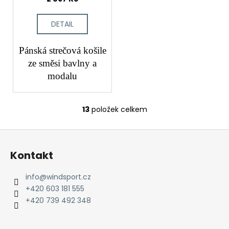
DETAIL
Pánská strečová košile
ze směsi bavlny a
modalu
13
položek celkem
O
v
Z
l
á
á
Kontakt
d
p
a
a
info
@
windsport.cz
c
t
+420 603 181 555
í
í
+420 739 492 348
p
r
v