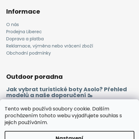
k
Informace
y
v
O nás
ý
Prodejna Liberec
p
i
Doprava a platba
s
Reklamace, výměna nebo vrácení zboží
u
Obchodní podmínky
Outdoor poradna
Jak vybrat turistické boty Asolo? Přehled
modelů a naše doporučení 🥾
Merino vlna 🐏
Tento web používá soubory cookie. Dalším
procházením tohoto webu vyjadřujete souhlas s
jejich používáním.
Instagram
Facebook
Heureka.cz
Zboží.cz
Nastavení