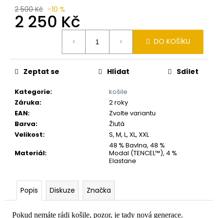
č
2 500 Kč
–10 %
u
2 250 Kč
j
e
Měrná
DO KOŠÍKU
m
cena:
e
Zeptat se
Hlídat
Sdílet
Kategorie
:
košile
Záruka
:
2 roky
EAN
:
Zvolte variantu
Barva
:
Žlutá
Velikost
:
S, M, L, XL, XXL
48 % Bavlna, 48 %
Materiál
:
Modal (TENCEL™), 4 %
Elastane
Popis
Diskuze
Značka
Pokud nemáte rádi košile, pozor, je tady nová generace.