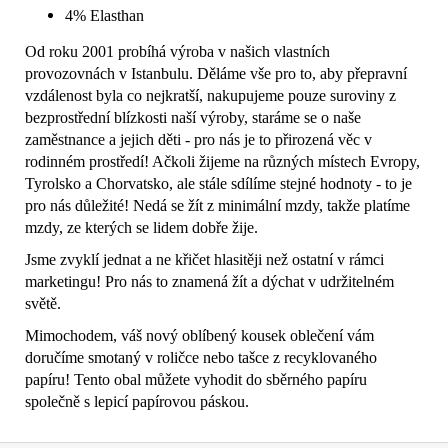
4% Elasthan
Od roku 2001 probíhá výroba v našich vlastních
provozovnách v Istanbulu. Děláme vše pro to, aby přepravní
vzdálenost byla co nejkratší, nakupujeme pouze suroviny z
bezprostřední blízkosti naší výroby, staráme se o naše
zaměstnance a jejich děti - pro nás je to přirozená věc v
rodinném prostředí! Ačkoli žijeme na různých místech Evropy,
Tyrolsko a Chorvatsko, ale stále sdílíme stejné hodnoty - to je
pro nás důležité! Nedá se žít z minimální mzdy, takže platíme
mzdy, ze kterých se lidem dobře žije.
Jsme zvyklí jednat a ne křičet hlasitěji než ostatní v rámci
marketingu! Pro nás to znamená žít a dýchat v udržitelném
světě.
Mimochodem, váš nový oblíbený kousek oblečení vám
doručíme smotaný v roličce nebo tašce z recyklovaného
papíru! Tento obal můžete vyhodit do sběrného papíru
společně s lepicí papírovou páskou.