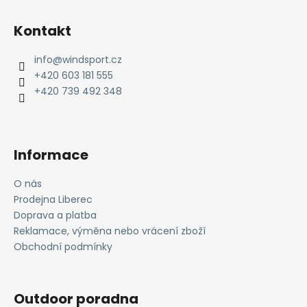
Z
á
Kontakt
p
a
info
@
windsport.cz
t
+420 603 181 555
í
+420 739 492 348
Informace
O nás
Prodejna Liberec
Doprava a platba
Reklamace, výměna nebo vrácení zboží
Obchodní podmínky
Outdoor poradna