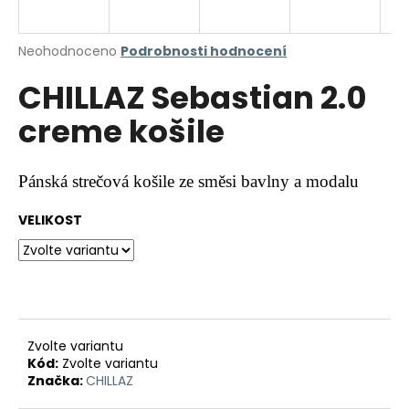
a
j
Průměrné
Neohodnoceno
Podrobnosti hodnocení
í
hodnocení
CHILLAZ Sebastian 2.0
produktu
t
je
?
creme košile
0,0
z
5
hvězdiček.
Pánská strečová košile ze směsi bavlny a modalu
HLEDAT
VELIKOST
D
o
p
Zvolte variantu
o
Kód:
Zvolte variantu
r
Značka:
CHILLAZ
u