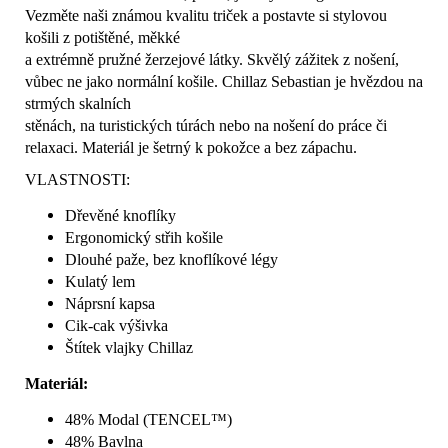
Vezměte naši známou kvalitu triček a postavte si stylovou
košili z potištěné, měkké
a extrémně pružné žerzejové látky. Skvělý zážitek z nošení,
vůbec ne jako normální košile. Chillaz Sebastian je hvězdou na
strmých skalních
stěnách, na turistických túrách nebo na nošení do práce či
relaxaci. Materiál je šetrný k pokožce a bez zápachu.
VLASTNOSTI:
Dřevěné knoflíky
Ergonomický střih košile
Dlouhé paže, bez knoflíkové légy
Kulatý lem
Náprsní kapsa
Cik-cak výšivka
Štítek vlajky Chillaz
Materiál:
48% Modal (TENCEL™)
48% Bavlna