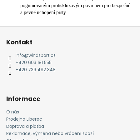
pogumovaným protiskluzovým povrchem pro bezpečné
a pevné uchopení prsty
Z
á
Kontakt
p
a
info
@
windsport.cz
t
+420 603 181 555
í
+420 739 492 348
Informace
O nás
Prodejna Liberec
Doprava a platba
Reklamace, výměna nebo vrácení zboží