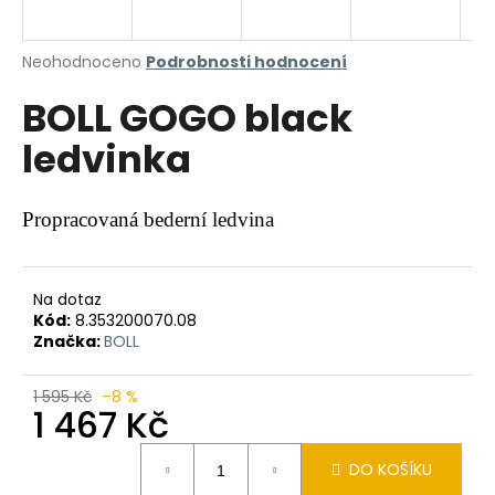
a
j
Průměrné
Neohodnoceno
Podrobnosti hodnocení
í
hodnocení
BOLL GOGO black
produktu
t
je
?
ledvinka
0,0
z
5
hvězdiček.
Propracovaná bederní ledvina
HLEDAT
Na dotaz
Kód:
8.353200070.08
Značka:
BOLL
D
o
1 595 Kč
–8 %
p
1 467 Kč
o
r
Měrná
DO KOŠÍKU
u
cena: