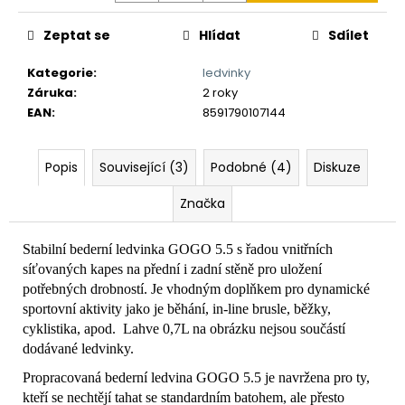
č
u
Zeptat se
Hlídat
Sdílet
j
e
Kategorie
:
ledvinky
m
Záruka
:
2 roky
e
EAN
:
8591790107144
Popis
Související (3)
Podobné (4)
Diskuze
Značka
Stabilní bederní ledvinka GOGO 5.5 s řadou vnitřních
síťovaných kapes na přední i zadní stěně pro uložení
potřebných drobností. Je vhodným doplňkem pro dynamické
sportovní aktivity jako je běhání, in-line brusle, běžky,
cyklistika, apod. Lahve 0,7L na obrázku nejsou součástí
dodávané ledvinky.
Propracovaná bederní ledvina GOGO 5.5 je navržena pro ty,
kteří se nechtějí tahat se standardním batohem, ale přesto