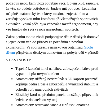
potřebují něco, kam uloží potřebné věci. Objem 5.5L zaručuje,
že vše, co budete potřebovat, budete mít po ruce. Ledvinka
má plně anatomický tvar, který maximalizuje stabilitu a
zaručuje vysokou míru komfortu při všemožných sportovních
aktivitách. Velká péče byla věnována taktéž ergonometrii, aby
vše fungovalo i při vysoce anearobních sportech.
Zakoupením tohoto zboží podporujete děti z dětských domovů
a jejich cestu ven do přírody za poznáním a novými
zkušenostmi. Ve spolupráci s neziskovou organizací
Spolu
dětem
přispíváme dětským domovům na pobyty dětí v přírodě.
VLASTNOSTI:
Tepelně izolační tunel na láhev, zabezpečení láhve proti
vypadnutí plastovým kordem
Anatomicky střižený bederní pás s 3D kapsou precizně
kopíruje bedra a pas a zabezpečuje vynikající stabilitu a
pohodlí i při anaerobních aktivitách
Elastický kord na předním panelu umožňuje připevnit k
ledvince dodatečnou výstroj
Anatomicky tvarovaná tahadla zipů jsou opatřena