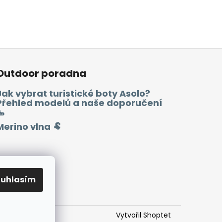
Outdoor poradna
Jak vybrat turistické boty Asolo?
Přehled modelů a naše doporučení
🥾
Merino vlna 🐏
ouhlasím
Vytvořil Shoptet