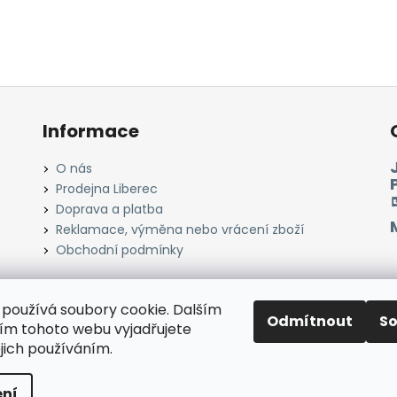
Informace
O nás
Prodejna Liberec
Doprava a platba
Reklamace, výměna nebo vrácení zboží
Obchodní podmínky
používá soubory cookie. Dalším
Odmítnout
S
Instagram
Facebook
Heureka.cz
Zboží.cz
m tohoto webu vyjadřujete
ejich používáním.
razena.
ní