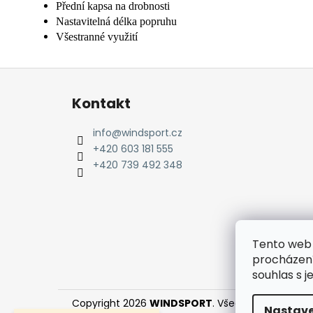
Přední kapsa na drobnosti
Nastavitelná délka popruhu
Všestranné využití
Z
á
Kontakt
p
a
info
@
windsport.cz
t
+420 603 181 555
í
+420 739 492 348
Tento web 
procházení
souhlas s j
Copyright 2026
WINDSPORT
. Všechna práva vyh
Nastave