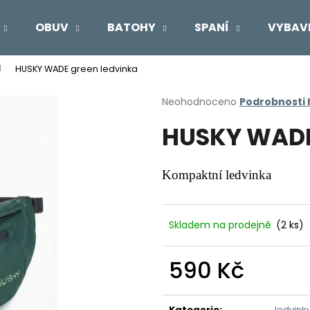
OBUV
BATOHY
SPANÍ
VYBAV
HUSKY WADE green ledvinka
Co potřebujete najít?
Průměrné
Neohodnoceno
Podrobnosti
hodnocení
HUSKY WADE
produktu
HLEDAT
je
0,0
z
Kompaktní ledvinka
5
Doporučujeme
hvězdiček.
Skladem na prodejně
(2 ks)
590 Kč
Měrná
cena:
Kategorie
:
ledvink