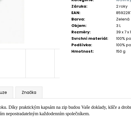
Záruka
:
2 roky
EAN
:
859228
Barva
:
Zelená
Objem
:
3 L
Rozměry
:
39 x 7 x
Svrchní materiál
:
100% po
Podšívka
:
100% po
Hmotnost
:
150 g
kuze
Značka
oku. Díky praktickým kapsám na zip budou Vaše doklady, klíče a drobn
Vaším nepostradatelným každodenním společníkem.