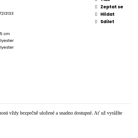
Zeptat se
7213133
Hlídat
Sdílet
 15 cm
lyester
lyester
osti vždy bezpečně uložené a snadno dostupné. Ať už vyrážíte