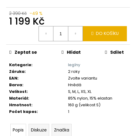
č
u
j
2 390 Kč
–49 %
1 199 Kč
e
m
Měrná
e
DO KOŠÍKU
cena:
Zeptat se
Hlídat
Sdílet
Kategorie
:
legíny
Záruka
:
2 roky
EAN
:
Zvolte variantu
Barva
:
Hnědá
Velikost
:
S, M, L, XS, XL
Materiál
:
85% nylon, 15% elastan
Hmotnost
:
160 g (velikost S)
Počet kapes
:
1
Popis
Diskuze
Značka