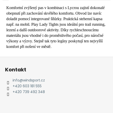
Komfortní zvýšený pas v kombinaci s Lycrou zajistí dokonalé
obepnutí při zachování skvělého komfortu. Obvod lze navíc
doladit pomocí integrované šňůrky. Praktická stehenní kapsa
např. na mobil. Play Lady Tights jsou ideální pro trail running,
lezení a další outdoorové aktivity. Díky rychleschnoucímu
materiálu jsou vhodné i do proměnlivého počasí, pro náročné
výkony a výzvy. Stejně tak tyto legíny poskytují ten nejvyšší
komfort při nošení ve městě.
Z
á
Kontakt
p
a
info
@
windsport.cz
t
+420 603 181 555
í
+420 739 492 348