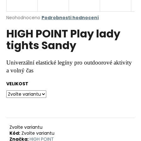
a
j
Průměrné
Neohodnoceno
Podrobnosti hodnocení
í
hodnocení
HIGH POINT Play lady
produktu
t
je
?
tights Sandy
0,0
z
5
hvězdiček.
Univerzální elastické legíny pro outdoorové aktivity
a volný čas
HLEDAT
VELIKOST
D
o
p
o
r
Zvolte variantu
Kód:
Zvolte variantu
u
Značka:
HIGH POINT