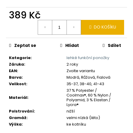
č
u
389 Kč
j
e
Měrná
m
DO KOŠÍKU
cena:
e
Zeptat se
Hlídat
Sdílet
Kategorie
:
lehké funkční ponožky
Záruka
:
2 roky
EAN
:
Zvolte variantu
Barva
:
Modrá, Růžová, Fialová
Velikost
:
35-37, 38-40, 41-43
37 % Polyester /
Coolmax®, 60 % Nylon /
Materiál
:
Polyamid, 3 % Elastan /
Lycra®
Polstrování
:
nižší
Gramáž
:
velmi nízká (léto)
Výška
:
ke kotníku