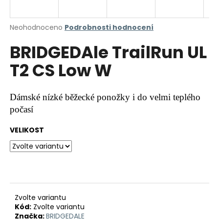
a
j
Průměrné
Neohodnoceno
Podrobnosti hodnocení
í
hodnocení
BRIDGEDAle TrailRun UL
produktu
t
je
?
T2 CS Low W
0,0
z
5
hvězdiček.
Dámské nízké běžecké ponožky i do velmi teplého
počasí
HLEDAT
VELIKOST
D
o
p
o
r
Zvolte variantu
Kód:
Zvolte variantu
u
Značka:
BRIDGEDALE