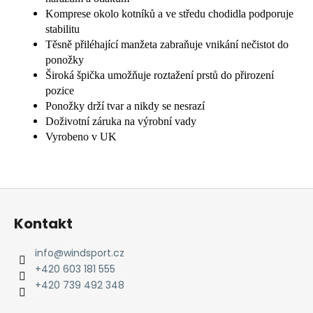
Komprese okolo kotníků a ve středu chodidla podporuje
stabilitu
Těsně přiléhající manžeta zabraňuje vnikání nečistot do
ponožky
Široká špička umožňuje roztažení prstů do přirození
pozice
Ponožky drží tvar a nikdy se nesrazí
Doživotní záruka na výrobní vady
Vyrobeno v UK
Z
á
Kontakt
p
a
info
@
windsport.cz
t
+420 603 181 555
í
+420 739 492 348