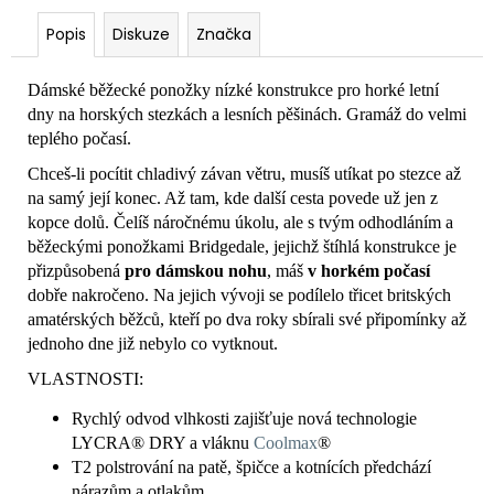
Popis
Diskuze
Značka
Dámské běžecké ponožky nízké konstrukce pro horké letní
dny na horských stezkách a lesních pěšinách. Gramáž do velmi
teplého počasí.
Chceš-li pocítit chladivý závan větru, musíš utíkat po stezce až
na samý její konec. Až tam, kde další cesta povede už jen z
kopce dolů. Čelíš náročnému úkolu, ale s tvým odhodláním a
běžeckými ponožkami Bridgedale, jejichž štíhlá konstrukce je
přizpůsobená
pro dámskou nohu
, máš
v horkém počasí
dobře nakročeno. Na jejich vývoji se podílelo třicet britských
amatérských běžců, kteří po dva roky sbírali své připomínky až
jednoho dne již nebylo co vytknout.
VLASTNOSTI:
Rychlý odvod vlhkosti zajišťuje nová technologie
LYCRA® DRY a vláknu
Coolmax
®
T2 polstrování na patě, špičce a kotnících předchází
nárazům a otlakům