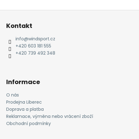
Z
á
Kontakt
p
a
info
@
windsport.cz
t
+420 603 181 555
í
+420 739 492 348
Informace
O nás
Prodejna Liberec
Doprava a platba
Reklamace, výměna nebo vrácení zboží
Obchodní podmínky