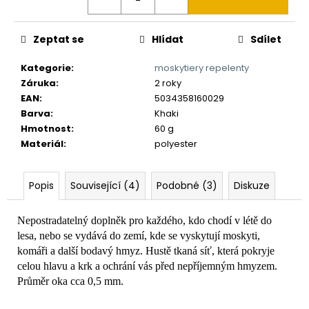
č
u
j
Zeptat se
Hlídat
Sdílet
e
m
Kategorie
:
moskytiery repelenty
e
Záruka
:
2 roky
EAN
:
5034358160029
Barva
:
Khaki
Hmotnost
:
60 g
Materiál
:
polyester
Popis
Související (4)
Podobné (3)
Diskuze
Nepostradatelný doplněk pro každého, kdo chodí v létě do
lesa, nebo se vydává do zemí, kde se vyskytují moskyti,
komáři a další bodavý hmyz. Hustě tkaná síť, která pokryje
celou hlavu a krk a ochrání vás před nepříjemným hmyzem.
Průměr oka cca 0,5 mm.