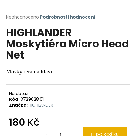
a
j
Průměrné
Neohodnoceno
Podrobnosti hodnocení
í
hodnocení
HIGHLANDER
produktu
t
je
?
Moskytiéra Micro Head
0,0
z
Net
5
hvězdiček.
HLEDAT
Moskytiéra na hlavu
Na dotaz
D
Kód:
3729028.01
o
Značka:
HIGHLANDER
p
o
180 Kč
r
u
Měrná
DO KOŠÍKU
cena: