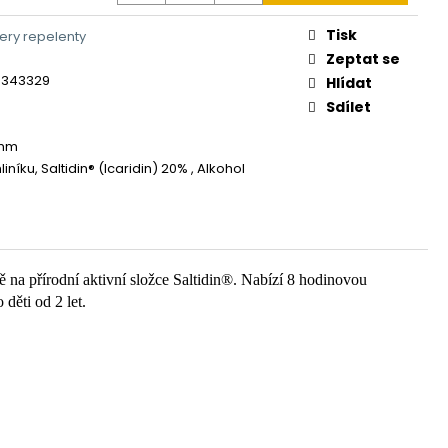
Tisk
ery repelenty
Zeptat se
3343329
Hlídat
Sdílet
8mm
liníku, Saltidin® (Icaridin) 20% , Alkohol
 na přírodní aktivní složce Saltidin®. Nabízí 8 hodinovou
děti od 2 let.