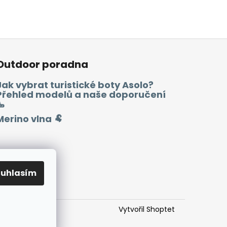
Outdoor poradna
Jak vybrat turistické boty Asolo?
Přehled modelů a naše doporučení
🥾
Merino vlna 🐏
ouhlasím
Vytvořil Shoptet