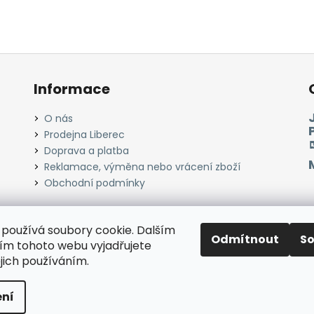
Informace
O nás
Prodejna Liberec
Doprava a platba
Reklamace, výměna nebo vrácení zboží
Obchodní podmínky
používá soubory cookie. Dalším
Odmítnout
S
Instagram
Facebook
Heureka.cz
Zboží.cz
m tohoto webu vyjadřujete
ejich používáním.
razena.
ní