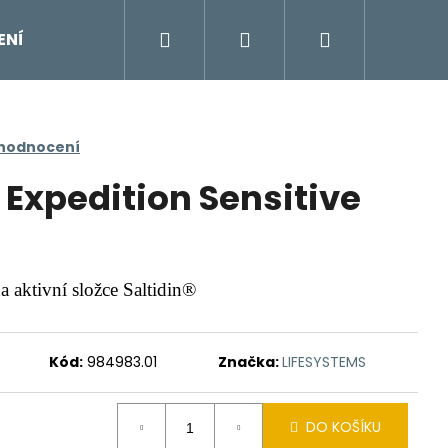
Hledat
Přihlášení
Nákupní
ENÍ
DOPLŇKY
Moje objednávka
Znač
košík
 hodnocení
 Expedition Sensitive
a aktivní složce Saltidin®
Kód:
984983.01
Značka:
LIFESYSTEMS
DO KOŠÍKU