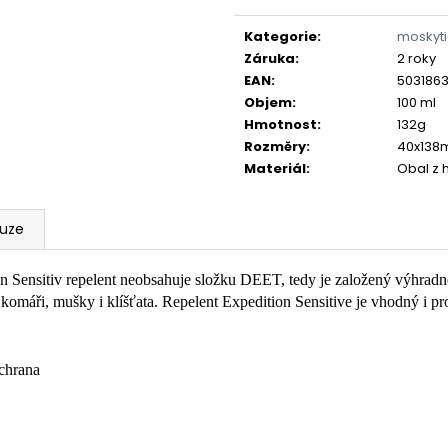
Měrná
cena:
Kategorie
:
moskyti
Záruka
:
2 roky
EAN
:
503186
Objem
:
100 ml
Hmotnost
:
132g
Rozměry
:
40x13
Materiál
:
Obal z h
kuze
n Sensitiv repelent neobsahuje složku DEET, tedy je založený výhradně
áři, mušky i klíšťata. Repelent Expedition Sensitive je vhodný i pro 
ochrana