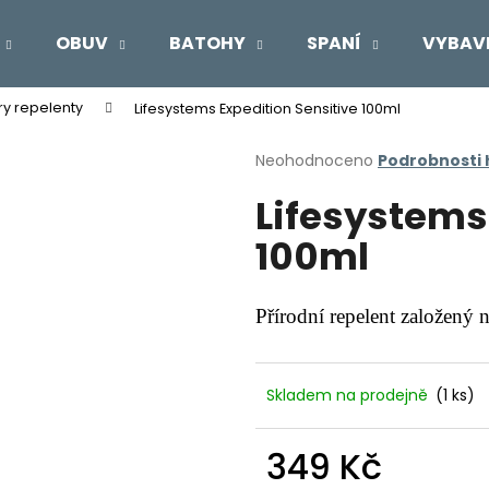
OBUV
BATOHY
SPANÍ
VYBAV
ry repelenty
Lifesystems Expedition Sensitive 100ml
Co potřebujete najít?
Průměrné
Neohodnoceno
Podrobnosti
hodnocení
Lifesystems
produktu
HLEDAT
je
100ml
0,0
z
5
Doporučujeme
hvězdiček.
Přírodní repelent založený n
Skladem na prodejně
(1 ks)
349 Kč