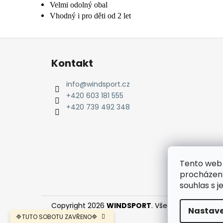
Velmi odolný obal
Vhodný i pro děti od 2 let
Z
á
Kontakt
p
a
info
@
windsport.cz
t
+420 603 181 555
í
+420 739 492 348
Tento web 
procházení
souhlas s j
Copyright 2026
WINDSPORT
. Všechna práva vyh
Nastave
🔷TUTO SOBOTU ZAVŘENO🔷