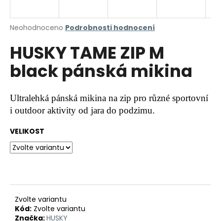
a
j
Průměrné
Neohodnoceno
Podrobnosti hodnocení
í
hodnocení
HUSKY TAME ZIP M
produktu
t
je
?
black pánská mikina
0,0
z
5
hvězdiček.
Ultralehká pánská mikina na zip pro různé sportovní
i outdoor aktivity od jara do podzimu.
HLEDAT
VELIKOST
D
o
p
o
r
Zvolte variantu
Kód:
Zvolte variantu
u
Značka:
HUSKY