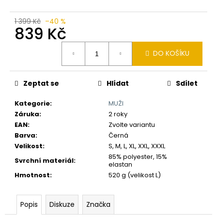
č
u
j
1 399 Kč
–40 %
839 Kč
e
m
Měrná
e
DO KOŠÍKU
cena:
Zeptat se
Hlídat
Sdílet
Kategorie
:
MUŽI
Záruka
:
2 roky
EAN
:
Zvolte variantu
Barva
:
Černá
Velikost
:
S, M, L, XL, XXL, XXXL
85% polyester, 15%
Svrchní materiál
:
elastan
Hmotnost
:
520 g (velikost L)
Popis
Diskuze
Značka