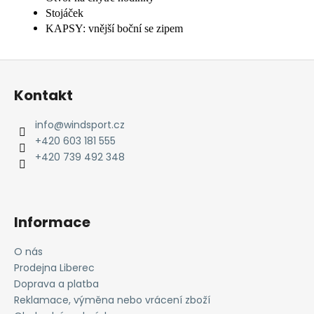
Stojáček
KAPSY: vnější boční se zipem
Z
á
Kontakt
p
a
info
@
windsport.cz
t
+420 603 181 555
í
+420 739 492 348
Informace
O nás
Prodejna Liberec
Doprava a platba
Reklamace, výměna nebo vrácení zboží