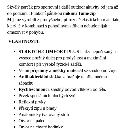
Skvělý parťák pro sportovní i další outdoor aktivity od jara až
do podzimu. Funkční pánskou
mikinu Tame zip
M
jsme vyrobili z prodyšného, přirozeně elastického materiálu,
který tě v kombinaci s pohodlným střihem nebude nijak
omezovat v pohybu.
VLASTNOSTI:
STRETCH-COMFORT PLUS
lehký nepočesaný a
vysoce pružný úplet pro prodyšnost a maximální
komfort i při vysoké fyzické zátěži.
Velmi
příjemný a měkký materiál
se snadno udržuje.
Antibakteriální složka
zabraňuje nepříjemnému
zápachu.
Rychleschnoucí
, snadný odvod vlhkosti od těla.
Prvek speciálních plochých švů
Reflexní prvky
Překrytí zipu u brady
Anatomicky tvarovaný střih
Otvor na palec
Otvor na chytré hodinky