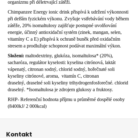
organizmu při déletrvající zátěži.
Chimpanzee Energy ionic drink přispívá k udržení výkonnosti
při delším fyzickém výkonu. Zvyšuje vstřebávání vody během
zátěže, 20% isomaltulosy zajišťuje postupné uvolňování
energie, účinný antioxidační systém (zinek, mangan, selen,
vitamíny C a E) přispívá k ochraně buněk před oxidačním
stresem a prodlužuje schopnost podávat maximální výkon.
Složení:
maltodextriny, glukóza, isomaltulosa* (20%),
sacharóza, regulátor kyselosti: kyselina citrónová, laktát
vápenatý, citronan sodný, chlorid sodný, hořečnaté soli
kyseliny citrónové, aroma, vitamín C, citronan
draselný, draselné soli kyseliny trihydrogenfosforečné. chlorid
draselný. *Isomaltulosa je zdrojem glukosy a fruktosy.
RHP- Referenční hodnota příjmu u průměrné dospělé osoby
(8400kJ/ 2 000kcal)
Z
á
Kontakt