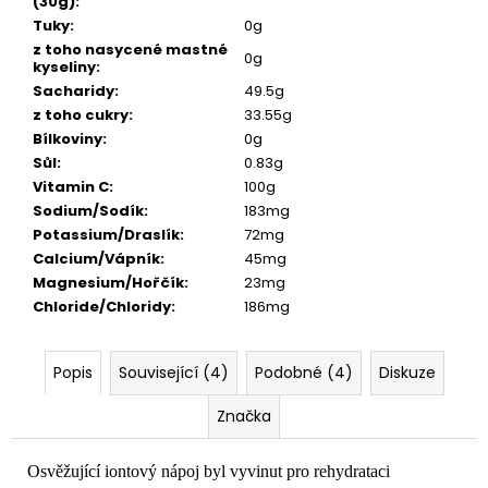
č
(30g)
:
u
Tuky
:
0g
j
z toho nasycené mastné
0g
kyseliny
:
e
Sacharidy
:
49.5g
m
z toho cukry
:
33.55g
e
Bílkoviny
:
0g
Sůl
:
0.83g
Vitamin C
:
100g
Sodium/Sodík
:
183mg
Potassium/Draslík
:
72mg
Calcium/Vápník
:
45mg
Magnesium/Hořčík
:
23mg
Chloride/Chloridy
:
186mg
Popis
Související (4)
Podobné (4)
Diskuze
Značka
Osvěžující iontový nápoj byl vyvinut pro rehydrataci