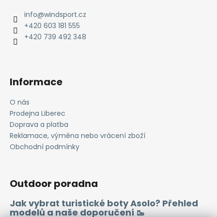
p
a
info
@
windsport.cz
t
+420 603 181 555
í
+420 739 492 348
Informace
O nás
Prodejna Liberec
Doprava a platba
Reklamace, výměna nebo vrácení zboží
Obchodní podmínky
Outdoor poradna
Jak vybrat turistické boty Asolo? Přehled
modelů a naše doporučení 🥾