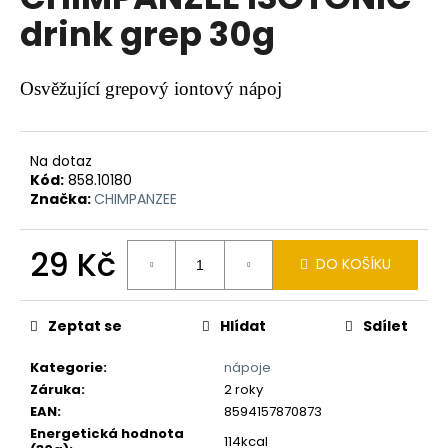
je
a
drink grep 30g
0,0
z
j
5
í
hvězdiček.
Osvěžující grepový iontový nápoj
t
?
Na dotaz
Kód:
858.10180
Značka:
CHIMPANZEE
HLEDAT
29 Kč
DO KOŠÍKU
Měrná
cena:
D
Zeptat se
Hlídat
Sdílet
o
p
Kategorie
:
nápoje
o
Záruka
:
2 roky
r
EAN
:
8594157870873
u
Energetická hodnota
114kcal