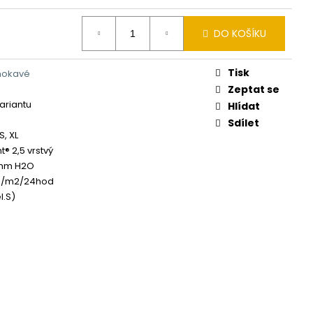
DO KOŠÍKU
Tisk
mokavé
Zeptat se
variantu
Hlídat
Sdílet
XS, XL
® 2,5 vrstvý
mm H2O
g/m2/24hod
l.S)