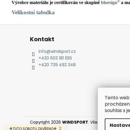
®
Výrobce materiálu je certifikován ve skupině
bluesign
a ma
Velikostní tabulka
Z
á
Kontakt
p
a
info
@
windsport.cz
t
+420 603 181 555
í
+420 739 492 348
Tento web 
procházení
souhlas s j
Copyright 2026
WINDSPORT
. Všechna práva vyh
Nastave
🔷TUTO SOBOTU ZAVŘENO🔷