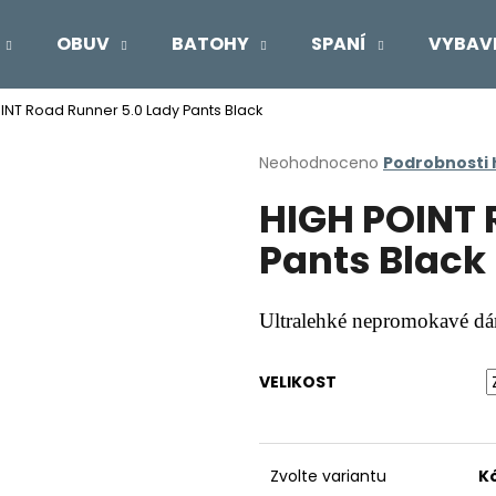
OBUV
BATOHY
SPANÍ
VYBAV
INT Road Runner 5.0 Lady Pants Black
Co potřebujete najít?
Průměrné
Neohodnoceno
Podrobnosti
hodnocení
HIGH POINT 
produktu
HLEDAT
je
Pants Black
0,0
z
5
Doporučujeme
hvězdiček.
Ultralehké nepromokavé dá
VELIKOST
Zvolte variantu
K