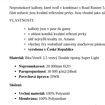
Nepromokavé kalhoty, které tvoří v kombinaci s Road Runner 5.
části nohavic jsou kvalitní reflexními prvky. Jsou vhodné jako zá
VLASTNOSTI:
kalhoty jsou v pase do gumy
v oblasti kotníků kvalitní reflexní prvky
nitě nejvyšší kvality zn. Amann
všechny švy vodotěsně zataveny značkovou páskou
vyrobeno v České Republice
Materiál:
BlocVent® 2,5 vrstvý Double ripstop Super Light
Nepromokavost:
20 000mm H
2
O
Paropropustnost
:
30 000 g/m
2
/24hod
Povrchová úprava:
DWR
Složení:
Vrchní materiál:
100% Polyamid
Membrána:
100% Polyurethan