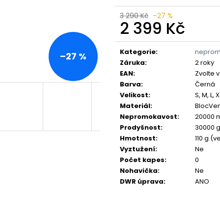
3 290 Kč
–27 %
2 399 Kč
Měrná
cena:
Kategorie
:
nepro
–27 %
Záruka
:
2 roky
EAN
:
Zvolte 
Barva
:
Černá
Velikost
:
S, M, L, 
Materiál
:
BlocVent
Nepromokavost
:
20000 
Prodyšnost
:
30000 
Hmotnost
:
110 g (ve
Vyztužení
:
Ne
Počet kapes
:
0
Nohavička
:
Ne
DWR úprava
:
ANO