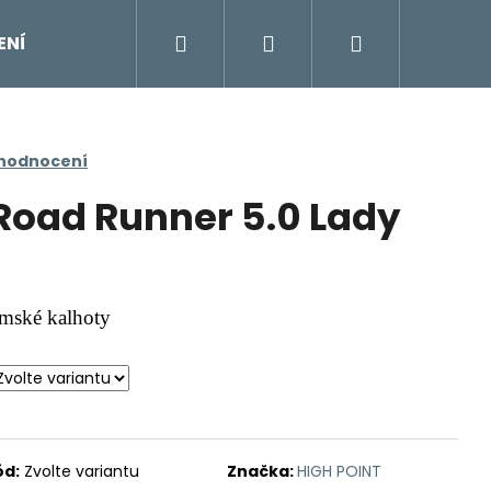
Hledat
Přihlášení
Nákupní
ENÍ
DOPLŇKY
Moje objednávka
Znač
košík
 hodnocení
Road Runner 5.0 Lady
mské kalhoty
ód:
Zvolte variantu
Značka:
HIGH POINT