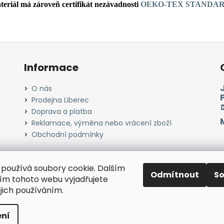
teriál má zároveň certifikát nezávadnosti
OEKO-TEX STANDAR
Informace
O nás
Prodejna Liberec
Doprava a platba
Reklamace, výměna nebo vrácení zboží
Obchodní podmínky
používá soubory cookie. Dalším
Odmítnout
S
Instagram
Facebook
Heureka.cz
Zboží.cz
m tohoto webu vyjadřujete
ejich používáním.
razena.
ní