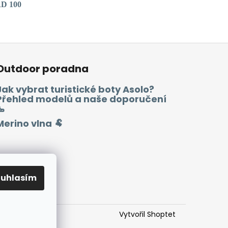
D 100
Outdoor poradna
Jak vybrat turistické boty Asolo?
Přehled modelů a naše doporučení
🥾
Merino vlna 🐏
ouhlasím
Vytvořil Shoptet