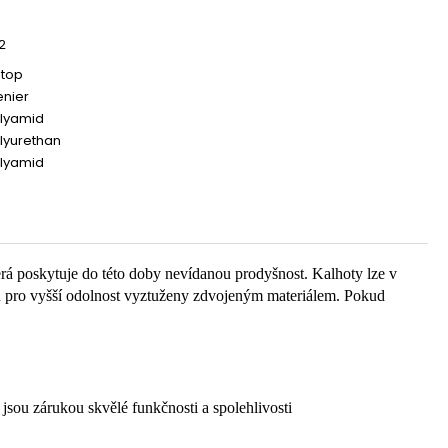
2
stop
enier
olyamid
lyurethan
olyamid
rá poskytuje do této doby nevídanou prodyšnost. Kalhoty lze v
sou pro vyšší odolnost vyztuženy zdvojeným materiálem. Pokud
ou zárukou skvělé funkčnosti a spolehlivosti