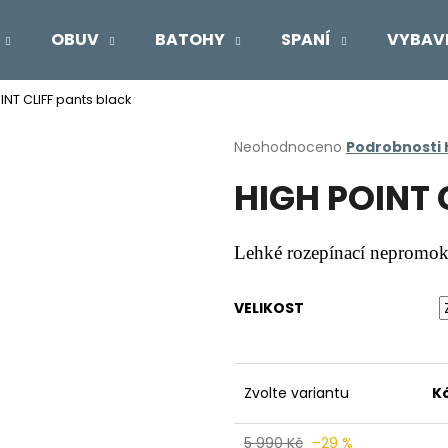
OBUV
BATOHY
SPANÍ
VYBAV
INT CLIFF pants black
Co potřebujete najít?
Průměrné
Neohodnoceno
Podrobnosti
hodnocení
HIGH POINT 
produktu
HLEDAT
je
0,0
z
Lehké rozepínací nepromok
5
Doporučujeme
hvězdiček.
VELIKOST
Zvolte variantu
K
5 990 Kč
–29 %