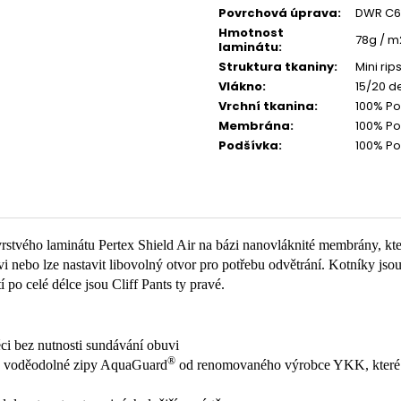
Povrchová úprava
:
DWR C6
Hmotnost
78g / m
laminátu
:
Struktura tkaniny
:
Mini rip
Vlákno
:
15/20 d
Vrchní tkanina
:
100% P
Membrána
:
100% Po
Podšívka
:
100% P
stvého laminátu Pertex Shield Air na bázi nanovláknité membrány, kte
uvi nebo lze nastavit libovolný otvor pro potřebu odvětrání. Kotníky j
po celé délce jsou Cliff Pants ty pravé.
éci bez nutnosti sundávání obuvi
®
, voděodolné zipy AquaGuard
od renomovaného výrobce YKK, které js