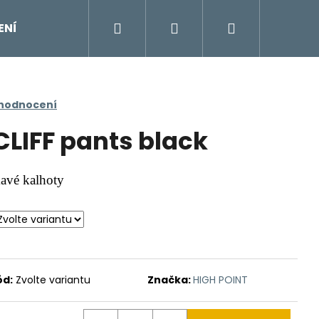
Hledat
Přihlášení
Nákupní
ENÍ
DOPLŇKY
Moje objednávka
Znač
košík
 hodnocení
CLIFF pants black
avé kalhoty
ód:
Zvolte variantu
Značka:
HIGH POINT