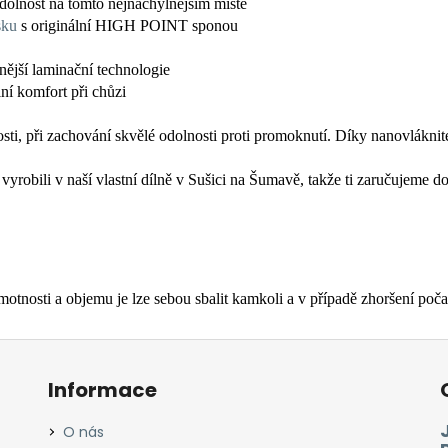
dolnost na tomto nejnáchylnějším místě
sku
s originální HIGH POINT sponou
ější laminační technologie
í komfort při chůzi
osti, při zachování skvělé odolnosti proti promoknutí. Díky nanovlákni
 vyrobili v naší vlastní dílně v Sušici na Šumavě, takže ti zaručujeme 
tnosti a objemu je lze sebou sbalit kamkoli a v případě zhoršení počas
Informace
O nás