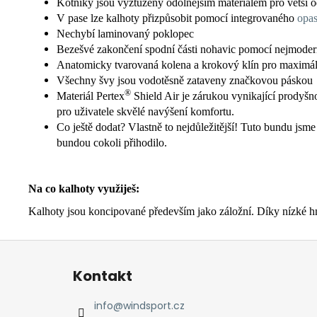
Kotníky jsou vyztuženy odolnějším materiálem pro větší o
V pase lze kalhoty přizpůsobit pomocí integrovaného
opa
Nechybí laminovaný poklopec
Bezešvé zakončení spodní části nohavic pomocí nejmodern
Anatomicky tvarovaná kolena a krokový klín pro maximáln
Všechny švy jsou vodotěsně zataveny značkovou páskou
®
Materiál Pertex
Shield Air je zárukou vynikající prodyšn
pro uživatele skvělé navýšení komfortu.
Co ještě dodat? Vlastně to nejdůležitější! Tuto bundu jsme
bundou cokoli přihodilo.
Na co kalhoty využiješ:
Kalhoty jsou koncipované především jako záložní. Díky nízké hmo
Z
á
Kontakt
p
a
info
@
windsport.cz