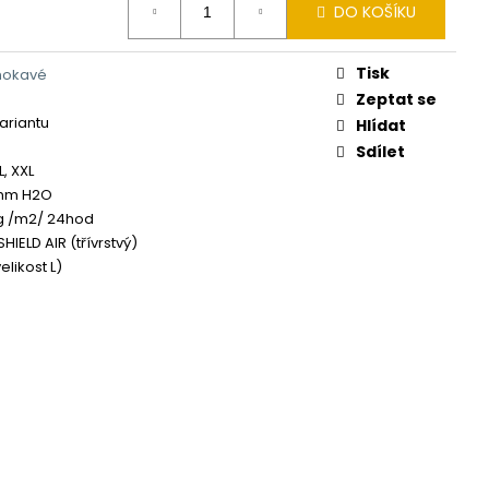
DO KOŠÍKU
Tisk
mokavé
Zeptat se
variantu
Hlídat
Sdílet
XL, XXL
 mm H2O
g /m2/ 24hod
HIELD AIR (třívrstvý)
elikost L)