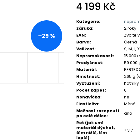
4 199 Kč
Měrná
cena:
Kategorie
:
nepro
Záruka
:
2 roky
–29 %
EAN
:
Zvolte 
Barva
:
Černá
Velikost
:
S, M, L, 
Nepromokavost
:
15 000
Prodyšnost
:
59 000 
Materiál
:
PERTEX S
Hmotnost
:
265 g (v
Vyztužení
:
Kotníky
Počet kapes
:
0
Nohavička
:
ne
Elasticita
:
Mírná
Možnost rozepnutí
ano
po celé délce
:
Ret (jak umí
materiál dýchat,
> 3,7
čím nižší, tím
lepší)
: