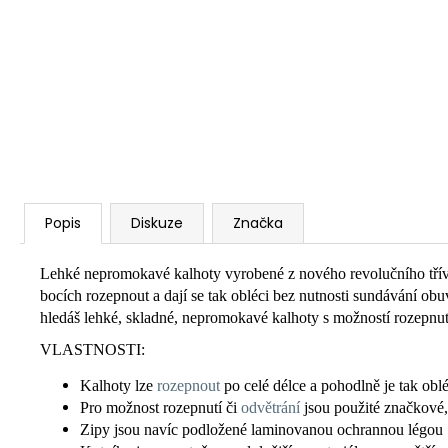
Popis
Diskuze
Značka
Lehké nepromokavé kalhoty vyrobené z nového revolučního třívr
bocích rozepnout a dají se tak obléci bez nutnosti sundávání ob
hledáš lehké, skladné, nepromokavé kalhoty s možností rozepnutí 
VLASTNOSTI:
Kalhoty lze
rozepnout
po celé délce a pohodlně je tak obl
Pro možnost rozepnutí či
odvětrání
jsou použité značkové
Zipy jsou navíc podložené laminovanou ochrannou légou