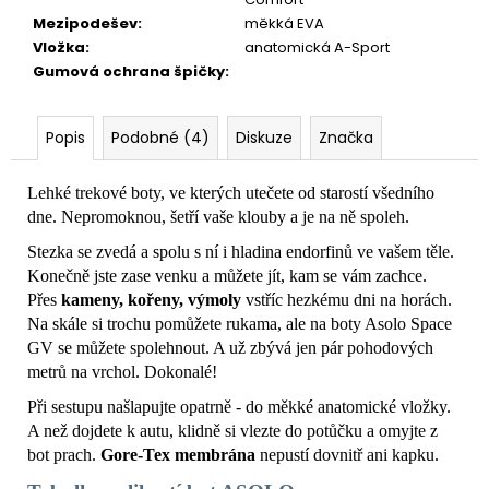
Mezipodešev
:
měkká EVA
Vložka
:
anatomická A-Sport
Gumová ochrana špičky
:
Popis
Podobné (4)
Diskuze
Značka
Lehké trekové boty, ve kterých utečete od starostí všedního
dne. Nepromoknou, šetří vaše klouby a je na ně spoleh.
Stezka se zvedá a spolu s ní i hladina endorfinů ve vašem těle.
Konečně jste zase venku a můžete jít, kam se vám zachce.
Přes
kameny, kořeny, výmoly
vstříc hezkému dni na horách.
Na skále si trochu pomůžete rukama, ale na boty Asolo Space
GV se můžete spolehnout. A už zbývá jen pár pohodových
metrů na vrchol. Dokonalé!
Při sestupu našlapujte opatrně - do měkké anatomické vložky.
A než dojdete k autu, klidně si vlezte do potůčku a omyjte z
bot prach.
Gore-Tex membrána
nepustí dovnitř ani kapku.