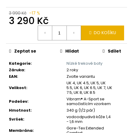
č
u
j
3 990 Kč
–17 %
3 290 Kč
e
m
Měrná
e
DO KOŠÍKU
cena:
Zeptat se
Hlídat
Sdílet
Kategorie
:
Nízké trekové boty
Záruka
:
2 roky
EAN
:
Zvolte variantu
UK 4, UK 4.5, UK 5, UK
Velikost
:
5.5, UK 6, UK 6.5, UK 7, UK
7.5, UK 8, UK 8.5
Vibram® A-Sport se
Podešev
:
samočistícím vzorkem
Hmotnost
:
340 g (1/2 pár)
vodoodpudivá kůže 1,4
Svršek
:
- 1,6 mm
Gore-Tex Extended
Membrána
:
Comfort