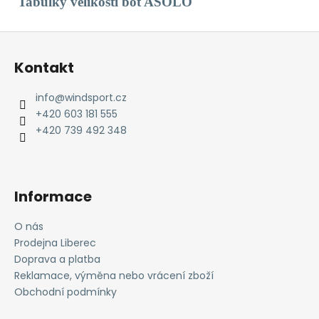
Tabulky
velikostí bot ASOLO
Z
á
Kontakt
p
a
info
@
windsport.cz
t
+420 603 181 555
í
+420 739 492 348
Informace
O nás
Prodejna Liberec
Doprava a platba
Reklamace, výměna nebo vrácení zboží
Obchodní podmínky