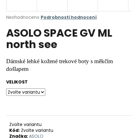
a
j
Průměrné
Neohodnoceno
Podrobnosti hodnocení
í
hodnocení
ASOLO SPACE GV ML
produktu
t
je
?
north see
0,0
z
5
hvězdiček.
Dámské lehké kožené trekové boty s měkčím
došlapem
HLEDAT
VELIKOST
D
o
p
o
r
Zvolte variantu
Kód:
Zvolte variantu
u
Značka:
ASOLO