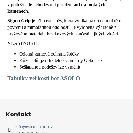
v podešvi ale nebudeš mít problém
ani na mokrých
kamenech
.
Sigma Grip
je přilnavá směs, která vyniká trakcí na mokrém
povrchu a mimořádnou odolností. Je vyrobena výhradně z
pryžového materiálu bez kovových součástí a jiných vložek.
VLASTNOSTI:
Odolná gumová ochrana špičky
Kůže splňuje udržitelné standardy Oeko Tex
Sešlapanou podešev lze vyměnit
Tabulky
velikostí bot ASOLO
Z
á
Kontakt
p
a
info
@
windsport.cz