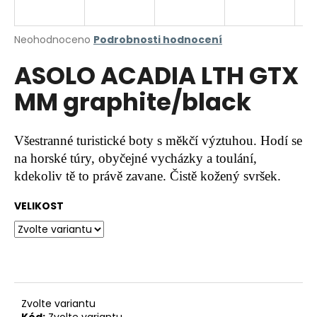
a
j
Průměrné
Neohodnoceno
Podrobnosti hodnocení
í
hodnocení
ASOLO ACADIA LTH GTX
produktu
t
je
?
MM graphite/black
0,0
z
5
hvězdiček.
Všestranné turistické boty s měkčí výztuhou. Hodí se
na horské túry, obyčejné vycházky a toulání,
HLEDAT
kdekoliv tě to právě zavane. Čistě kožený svršek.
VELIKOST
D
o
p
o
r
u
Zvolte variantu
Kód:
Zvolte variantu