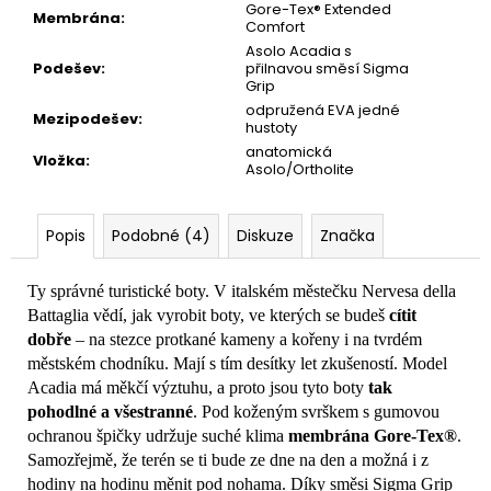
Gore-Tex® Extended
Membrána
:
Comfort
Asolo Acadia s
Podešev
:
přilnavou směsí Sigma
Grip
odpružená EVA jedné
Mezipodešev
:
hustoty
anatomická
Vložka
:
Asolo/Ortholite
Popis
Podobné (4)
Diskuze
Značka
Ty správné turistické boty. V italském městečku Nervesa della
Battaglia vědí, jak vyrobit boty, ve kterých se budeš
cítit
dobře
– na stezce protkané kameny a kořeny i na tvrdém
městském chodníku. Mají s tím desítky let zkušeností. Model
Acadia má měkčí výztuhu, a proto jsou tyto boty
tak
pohodlné a všestranné
. Pod koženým svrškem s gumovou
ochranou špičky udržuje suché klima
membrána Gore-Tex®
.
Samozřejmě, že terén se ti bude ze dne na den a možná i z
hodiny na hodinu měnit pod nohama. Díky směsi Sigma Grip