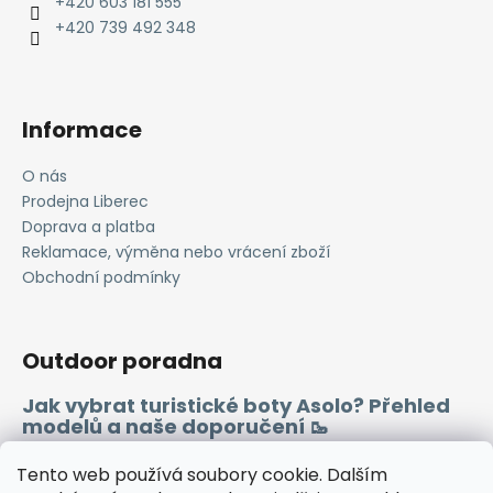
t
+420 603 181 555
í
+420 739 492 348
Informace
O nás
Prodejna Liberec
Doprava a platba
Reklamace, výměna nebo vrácení zboží
Obchodní podmínky
Outdoor poradna
Jak vybrat turistické boty Asolo? Přehled
modelů a naše doporučení 🥾
Merino vlna 🐏
Tento web používá soubory cookie. Dalším