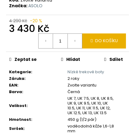
č
Značka:
ASOLO
u
j
e
4 290 Kč
–20 %
3 430 Kč
m
e
Měrná
DO KOŠÍKU
cena:
Zeptat se
Hlídat
Sdílet
Kategorie
:
Nízké trekové boty
Záruka
:
2 roky
EAN
:
Zvolte variantu
Barva
:
Černá
UK 7, UK 7.5, UK 8, UK 8.5,
UK 9, UK 9.5, UK 10, UK
Velikost
:
10.5, UK 11, UK 11.5, UK 12,
UK 12.5, UK 13, UK 13.5
Hmotnost
:
450 g (1/2 pár)
voděodolná kůže 1,6-1,8
Svršek
:
mm