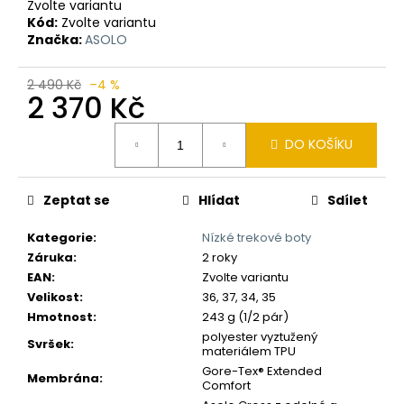
č
Zvolte variantu
u
Kód:
Zvolte variantu
j
Značka:
ASOLO
e
m
2 490 Kč
–4 %
2 370 Kč
e
Měrná
DO KOŠÍKU
cena:
Zeptat se
Hlídat
Sdílet
Kategorie
:
Nízké trekové boty
Záruka
:
2 roky
EAN
:
Zvolte variantu
Velikost
:
36, 37, 34, 35
Hmotnost
:
243 g (1/2 pár)
polyester vyztužený
Svršek
:
materiálem TPU
Gore-Tex® Extended
Membrána
:
Comfort