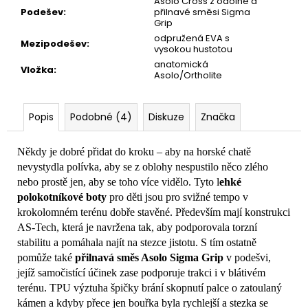
Asolo Cross z odolné a
Podešev
:
přilnavé směsi Sigma
Grip
odpružená EVA s
Mezipodešev
:
vysokou hustotou
anatomická
Vložka
:
Asolo/Ortholite
Popis
Podobné (4)
Diskuze
Značka
Někdy je dobré přidat do kroku – aby na horské chatě
nevystydla polívka, aby se z oblohy nespustilo něco zlého
nebo prostě jen, aby se toho více vidělo. Tyto l
ehké
polokotníkové boty
pro děti jsou pro svižné tempo v
krokolomném terénu dobře stavěné. Především mají konstrukci
AS-Tech, která je navržena tak, aby podporovala torzní
stabilitu a pomáhala najít na stezce jistotu. S tím ostatně
pomůže také
přilnavá směs Asolo Sigma Grip
v podešvi,
jejíž samočistící účinek zase podporuje trakci i v blátivém
terénu. TPU výztuha špičky brání skopnutí palce o zatoulaný
kámen a kdyby přece jen bouřka byla rychlejší a stezka se