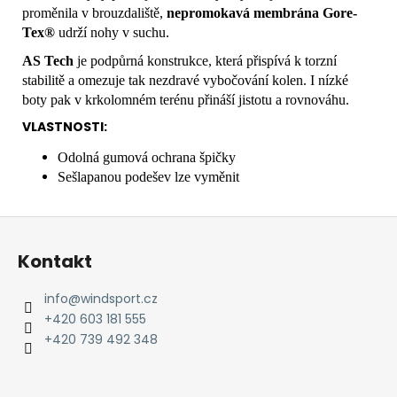
proměnila v brouzdaliště,
nepromokavá membrána Gore-
Tex®
udrží nohy v suchu.
AS Tech
je podpůrná konstrukce, která přispívá k torzní
stabilitě a omezuje tak nezdravé vybočování kolen. I nízké
boty pak v krkolomném terénu přináší jistotu a rovnováhu.
VLASTNOSTI:
Odolná gumová ochrana špičky
Sešlapanou podešev lze vyměnit
Z
á
Kontakt
p
a
info
@
windsport.cz
t
+420 603 181 555
í
+420 739 492 348