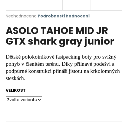
a
j
Průměrné
Neohodnoceno
Podrobnosti hodnocení
í
hodnocení
ASOLO TAHOE MID JR
produktu
t
je
?
GTX shark gray junior
0,0
z
5
hvězdiček.
Dětské polokotníkové fastpacking boty pro svižný
pohyb v členitém terénu. Díky přilnavé podešvi a
HLEDAT
podpůrné konstrukci přináší jistotu na krkolomných
stezkách.
D
VELIKOST
o
p
o
r
u