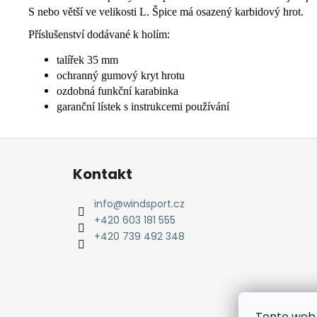
S nebo větší ve velikosti L. Špice má osazený karbidový hrot.
Příslušenství dodávané k holím:
talířek 35 mm
ochranný gumový kryt hrotu
ozdobná funkční karabinka
garanční lístek s instrukcemi používání
Z
á
Kontakt
p
a
info
@
windsport.cz
t
+420 603 181 555
í
+420 739 492 348
Tento web 