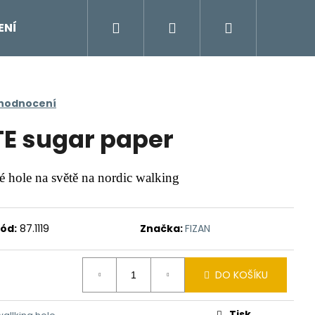
Hledat
Přihlášení
Nákupní
ENÍ
DOPLŇKY
Moje objednávka
Znač
košík
 hodnocení
TE sugar paper
ké hole na světě na nordic walking
ód:
87.1119
Značka:
FIZAN
DO KOŠÍKU
Tisk