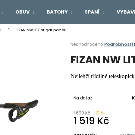
OBUV
BATOHY
SPANÍ
VYBAV
e
FIZAN NW LITE sugar paper
Co potřebujete najít?
Průměrné
Neohodnoceno
Podrobnosti
hodnocení
FIZAN NW LI
produktu
HLEDAT
je
0,0
z
Nejlehčí třídílné teleskopic
5
Doporučujeme
hvězdiček.
Na dotaz
K
1 690 Kč
–10 %
1 519 Kč
Měrná
cena: