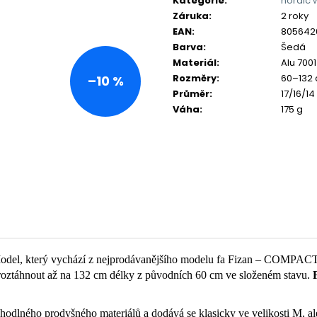
Kategorie
:
nordic 
Záruka
:
2 roky
EAN
:
805642
Barva
:
Šedá
Materiál
:
Alu 7001
Rozměry
:
60–132
–10 %
Průměr
:
17/16/1
Váha
:
175 g
. Model, který vychází z nejprodávanějšího modelu fa Fizan – COMPACT 
 roztáhnout až na 132 cm délky z původních 60 cm ve složeném stavu.
lného prodyšného materiálů a dodává se klasicky ve velikosti M, ale 