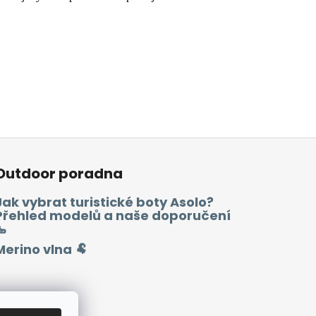
Outdoor poradna
Jak vybrat turistické boty Asolo?
Přehled modelů a naše doporučení
🥾
Merino vlna 🐏