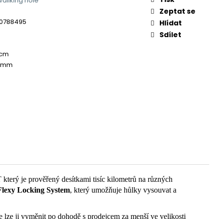
wallking hole
Zeptat se
0788495
Hlídat
Sdílet
 cm
4 mm
který je prověřený desítkami tisíc kilometrů na různých
Flexy Locking System
, který umožňuje hůlky vysouvat a
lze ji vyměnit po dohodě s prodejcem za menší ve velikosti