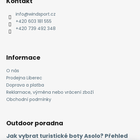
Kontakt
p
a
info
@
windsport.cz
t
+420 603 181 555
í
+420 739 492 348
Informace
O nás
Prodejna Liberec
Doprava a platba
Reklamace, výměna nebo vrácení zboží
Obchodní podmínky
Outdoor poradna
Jak vybrat turistické boty Asolo? Přehled