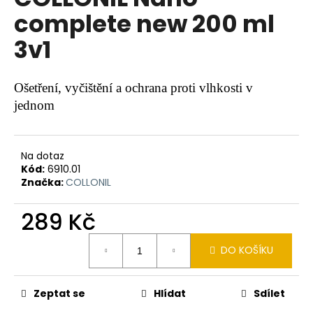
je
a
complete new 200 ml
0,0
z
j
3v1
5
í
hvězdiček.
t
?
Ošetření, vyčištění a ochrana proti vlhkosti v
jednom
Na dotaz
HLEDAT
Kód:
6910.01
Značka:
COLLONIL
289 Kč
D
o
Měrná
DO KOŠÍKU
p
cena:
o
r
Zeptat se
Hlídat
Sdílet
u