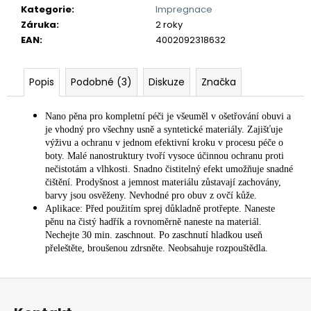
č
Kategorie
:
Impregnace
u
Záruka
:
2 roky
j
EAN
:
4002092318632
e
m
e
Popis
Podobné (3)
Diskuze
Značka
Nano pěna pro kompletní péči je všeuměl v ošetřování obuvi a
je vhodný pro všechny usně a syntetické materiály. Zajišťuje
výživu a ochranu v jednom efektivní kroku v procesu péče o
boty. Malé nanostruktury tvoří vysoce účinnou ochranu proti
nečistotám a vlhkosti. Snadno čistitelný efekt umožňuje snadné
čištění. Prodyšnost a jemnost materiálu zůstavají zachovány,
barvy jsou osvěženy. Nevhodné pro obuv z ovčí kůže.
Aplikace: Před použitím sprej důkladně protřepte. Naneste
pěnu na čistý hadřík a rovnoměrně naneste na materiál.
Nechejte 30 min. zaschnout. Po zaschnutí hladkou useň
přeleštěte, broušenou zdrsněte. Neobsahuje rozpouštědla.
Z
á