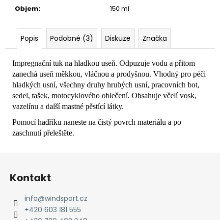
č
Objem
:
150 ml
u
j
e
Popis
Podobné (3)
Diskuze
Značka
m
e
Impregnační tuk na hladkou useň. Odpuzuje vodu a přitom
zanechá useň měkkou, vláčnou a prodyšnou. Vhodný pro péči
hladkých usní, všechny druhy hrubých usní, pracovních bot,
sedel, tašek, motocyklového oblečení. Obsahuje včelí vosk,
vazelínu a další mastné pěstící látky.
Pomocí hadříku naneste na čistý povrch materiálu a po
zaschnutí přeleštěte.
Z
á
Kontakt
p
a
info
@
windsport.cz
t
+420 603 181 555