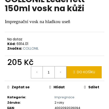
je
a
150ml vosk na kůži
0,0
z
j
5
í
hvězdiček.
Impregnační vosk na hladkou useň
t
?
Na dotaz
Kód:
6914.01
Značka:
COLLONIL
HLEDAT
205 Kč
Měrná
DO KOŠÍKU
cena:
D
o
Zeptat se
Hlídat
Sdílet
p
o
Kategorie
:
Impregnace
r
Záruka
:
2 roky
u
EAN
:
4002092026094