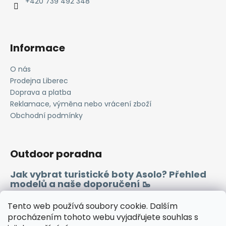
í
+420 739 492 348
Informace
O nás
Prodejna Liberec
Doprava a platba
Reklamace, výměna nebo vrácení zboží
Obchodní podmínky
Outdoor poradna
Jak vybrat turistické boty Asolo? Přehled
modelů a naše doporučení 🥾
Merino vlna 🐏
Tento web používá soubory cookie. Dalším
procházením tohoto webu vyjadřujete souhlas s