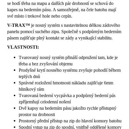
se hodí třeba na mapu a dalších pár drobností se schová do
kapes na bederním pásu. A samozřejmě, na čele batohu mají
své místo i trekové hole nebo cepín.
V-TRAX™
je nosný systém s nastavitelnou délkou zádového
panelu pomocí suchého zipu. Společně s podpůrným bederním
pásem zajišťuje plný kontakt se zády a vynikající stabilitu.
VLASTNOSTI:
Tvarovaný nosný systém přináší odpružení tam, kde je
třeba a bez zvyšování objemu
Prodyšné krytí nosného systému zvyšuje pohodlí během
teplých dnů
Správné rozložení hmotnosti nákladu zajišťuje 6mm
hliníkový rám
Tvarovaná bederní vycpávka a podpůrný bederní pás
zpříjemňují celodenní nošení
Dvě kapsy na bederním pásu jakožto rychle přístupný
prostor na drobnosti
Prostorný přední přístup na zip do hlavní komory batohu
Spodní vstup na zip do spodní, vnitřně oddělené komory