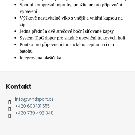
Spodní kompresní popruhy, použitelné pro připevnění
vybavení
Výškově nastavitelné víko s vnější a vnitřní kapsou na
zip
Jedna přední a dvě strečové boční síťované kapsy
Systém TipGripper pro snadné upevnění trekových holí
Poutko pro připevnění turistického cepínu na čelo
batohu
Integrovaná pláštěnka
Z
á
Kontakt
p
a
info
@
windsport.cz
t
+420 603 181 555
í
+420 739 492 348