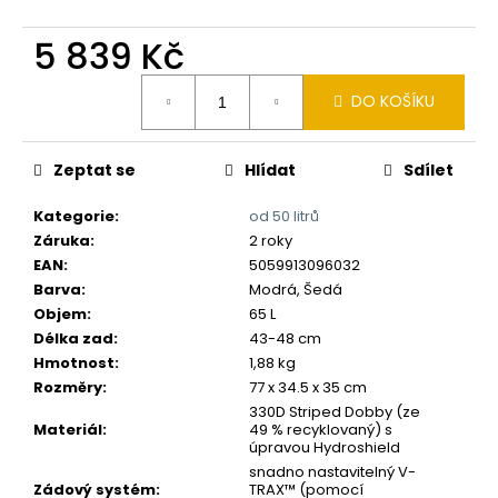
č
u
5 839 Kč
j
e
Měrná
m
DO KOŠÍKU
cena:
e
Zeptat se
Hlídat
Sdílet
Kategorie
:
od 50 litrů
Záruka
:
2 roky
EAN
:
5059913096032
Barva
:
Modrá, Šedá
Objem
:
65 L
Délka zad
:
43-48 cm
Hmotnost
:
1,88 kg
Rozměry
:
77 x 34.5 x 35 cm
330D Striped Dobby (ze
Materiál
:
49 % recyklovaný) s
úpravou Hydroshield
snadno nastavitelný V-
Zádový systém
:
TRAX™ (pomocí