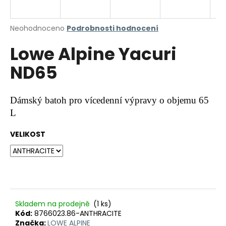
a
j
Průměrné
Neohodnoceno
Podrobnosti hodnocení
í
hodnocení
Lowe Alpine Yacuri
produktu
t
je
?
ND65
0,0
z
5
hvězdiček.
Dámský batoh pro vícedenní výpravy o objemu 65
L
HLEDAT
VELIKOST
D
o
p
o
r
Skladem na prodejně
(1 ks)
Kód:
8766023.86-ANTHRACITE
u
Značka:
LOWE ALPINE