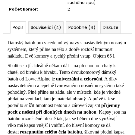
suchého zipu)
Počet komor
:
2
Popis
Související (4)
Podobné (4)
Diskuze
Dámský batoh pro vícedenní výpravy s nastavitelným nosným
systémem, který přilne na tělo a dobře rozloží hmotnost
nákladu. Dvě komory a rychlý přední vstup. Objem 65 l.
Sbalit se a jít. Ideálně někam dál – na přechod od chaty k
chatě, od bivaku k bivaku. Tento dvoukomorový dámský
batoh od Lowe Alpine je
univerzální a celoroční
. A díky
nastavitelnému a tepelně tvarovanému nosnému systému také
pohodlný. Plně přilne na záda, ale v místech, kde je vhodné
přidat na ventilaci, tam je materiál ubraný. A právě tak se
podařilo snížit hmotnost batohu a zároveň zajistit
příjemný
pocit z nošení při dlouhých dnech na nohou
. Kapsy jsou na
batohu rozmístěné přesně tak, jak se během dne využívají –
víko má kapsu vnější i vnitřní, do hlavní komory se dá
dostat
rozepnutím celého čela batohu
, šikovná přední kapsa