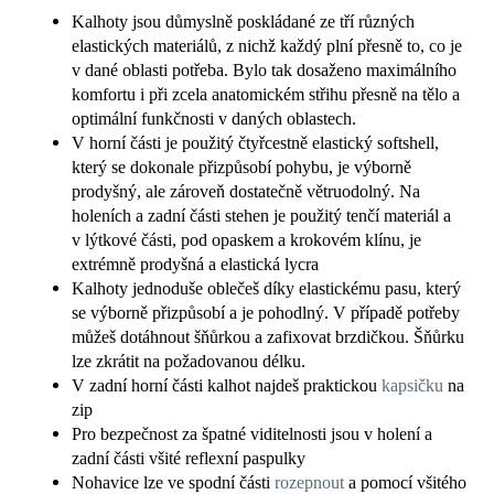
Kalhoty jsou důmyslně poskládané ze tří různých
elastických materiálů, z nichž každý plní přesně to, co je
v dané oblasti potřeba. Bylo tak dosaženo maximálního
komfortu i při zcela anatomickém střihu přesně na tělo a
optimální funkčnosti v daných oblastech.
V horní části je použitý čtyřcestně elastický softshell,
který se dokonale přizpůsobí pohybu, je výborně
prodyšný, ale zároveň dostatečně větruodolný. Na
holeních a zadní části stehen je použitý tenčí materiál a
v lýtkové části, pod opaskem a krokovém klínu, je
extrémně prodyšná a elastická lycra
Kalhoty jednoduše oblečeš díky elastickému pasu, který
se výborně přizpůsobí a je pohodlný. V případě potřeby
můžeš dotáhnout šňůrkou a zafixovat brzdičkou. Šňůrku
lze zkrátit na požadovanou délku.
V zadní horní části kalhot najdeš praktickou
kapsičku
na
zip
Pro bezpečnost za špatné viditelnosti jsou v holení a
zadní části všité reflexní paspulky
Nohavice lze ve spodní části
rozepnout
a pomocí všitého