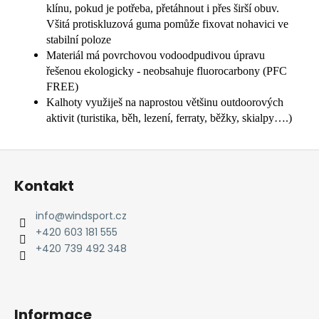
klínu, pokud je potřeba, přetáhnout i přes širší obuv.
Všitá protiskluzová guma pomůže fixovat nohavici ve
stabilní poloze
Materiál má povrchovou vodoodpudivou úpravu
řešenou ekologicky - neobsahuje fluorocarbony (PFC
FREE)
Kalhoty využiješ na naprostou většinu outdoorových
aktivit (turistika, běh, lezení, ferraty, běžky, skialpy….)
Z
á
Kontakt
p
a
info
@
windsport.cz
t
+420 603 181 555
í
+420 739 492 348
Informace