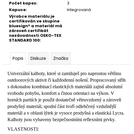
Počet kapes
:
3
Kapuce
:
Integrovaná
Výrobce materiálu je
certifikován ve skupine
bluesign® a materiál má
zároveň certifikát
nezávadnosti OEKO-TEX
STANDARD 100
:
Popis
Diskuze
Značka
Univerzální kalhoty, které si zamiluješ pro naprostou většinu
outdoorových aktivit či každodenní nošení. Propracovaný střih
s dokonalou kombinací elastických materiálů zajistí absolutní
svobodu pohybu, komfort a čistou orientaci na výkon. V
horních partiích je použit dostatečně větruvzdorný a zároveň
prodyšný materiál, spodní část tvoří odlehčený vzdušnější
materiál a v oblasti lýtek je vysoce prodyšná a elastická Lycra.
Kalhoty jsou vybaveny bezpečnostními reflexními prvky.
VLASTNOSTI: