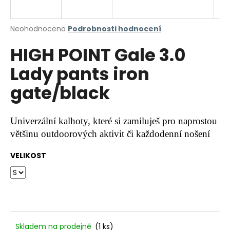
a
j
Průměrné
Neohodnoceno
Podrobnosti hodnocení
í
hodnocení
HIGH POINT Gale 3.0
produktu
t
je
?
Lady pants iron
0,0
z
gate/black
5
hvězdiček.
HLEDAT
Univerzální kalhoty, které si zamiluješ pro naprostou
většinu outdoorových aktivit či každodenní nošení
VELIKOST
D
o
p
o
r
u
Skladem na prodejně
(1 ks)