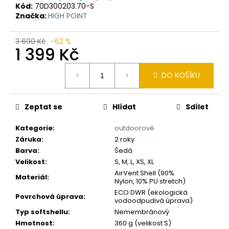
č
Kód:
70D300203.70-S
u
Značka:
HIGH POINT
j
e
3 690 Kč
–62 %
m
1 399 Kč
e
Měrná
DO KOŠÍKU
cena:
Zeptat se
Hlídat
Sdílet
Kategorie
:
outdoorové
Záruka
:
2 roky
Barva
:
Šedá
Velikost
:
S, M, L, XS, XL
AirVent Shell (90%
Materiál
:
Nylon, 10% PU stretch)
ECO DWR (ekologická
Povrchová úprava
:
vodoodpudivá úprava)
Typ softshellu
:
Nemembránový
Hmotnost
:
360 g (velikost S)