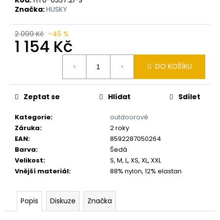
č
Značka:
HUSKY
u
j
e
2 099 Kč
–45 %
1 154 Kč
m
e
Měrná
DO KOŠÍKU
cena:
Zeptat se
Hlídat
Sdílet
Kategorie
:
outdoorové
Záruka
:
2 roky
EAN
:
8592287050264
Barva
:
Šedá
Velikost
:
S, M, L, XS, XL, XXL
Vnější materiál
:
88% nylon, 12% elastan
Popis
Diskuze
Značka