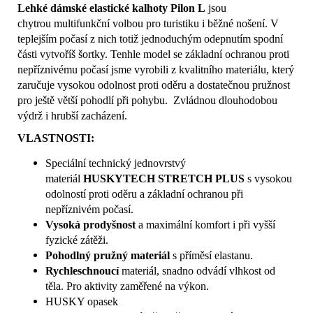
Lehké dámské elastické kalhoty Pilon L
jsou
chytrou multifunkční volbou pro turistiku i běžné nošení. V
teplejším počasí z nich totiž jednoduchým odepnutím spodní
části vytvoříš šortky. Tenhle model se základní ochranou proti
nepříznivému počasí jsme vyrobili z kvalitního materiálu, který
zaručuje vysokou odolnost proti oděru a dostatečnou pružnost
pro ještě větší pohodlí při pohybu. Zvládnou dlouhodobou
výdrž i hrubší zacházení.
VLASTNOSTI:
Speciální technický jednovrstvý
materiál
HUSKYTECH STRETCH PLUS
s vysokou
odolností proti oděru a základní ochranou při
nepříznivém počasí.
Vysoká prodyšnost
a maximální komfort i při vyšší
fyzické zátěži.
Pohodlný pružný materiál
s příměsí elastanu.
Rychleschnoucí
materiál, snadno odvádí vlhkost od
těla. Pro aktivity zaměřené na výkon.
HUSKY opasek