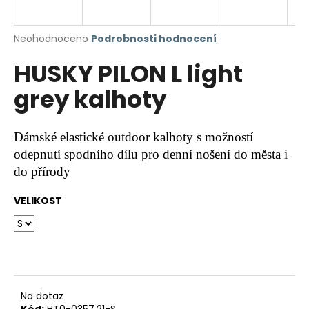
a
j
Průměrné
Neohodnoceno
Podrobnosti hodnocení
í
hodnocení
HUSKY PILON L light
produktu
t
je
?
grey kalhoty
0,0
z
5
hvězdiček.
Dámské elastické outdoor kalhoty s možností
odepnutí spodního dílu pro denní nošení do města i
HLEDAT
do přírody
VELIKOST
D
o
p
o
r
u
Na dotaz
Kód:
HT0-0357.21-S