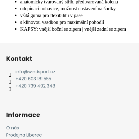
anatomicky tvarovaný střih, předtvarovaná kolena
odepínací nohavice, možnost nastavení na šortky
všitá guma pro flexibilitu v pase
s klínovou vsadkou pro maximální pohodlí
KAPSY: vnější boční se zipem | vnější zadní se zipem
Z
á
Kontakt
p
a
info
@
windsport.cz
t
+420 603 181 555
í
+420 739 492 348
Informace
O nás
Prodejna Liberec